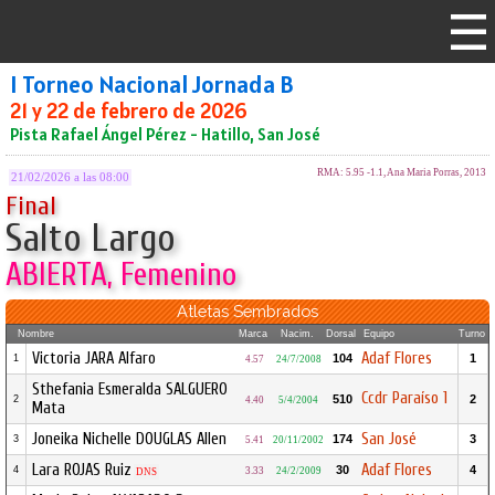
I Torneo Nacional Jornada B
21 y 22 de febrero de 2026
Pista Rafael Ángel Pérez - Hatillo, San José
RMA: 5.95 -1.1, Ana Maria Porras, 2013
21/02/2026 a las 08:00
Final
Salto Largo
ABIERTA, Femenino
Atletas Sembrados
Nombre
Marca
Nacim.
Dorsal
Equipo
Turno
Victoria JARA Alfaro
Adaf Flores
104
1
1
4.57
24/7/2008
Sthefania Esmeralda SALGUERO
Ccdr Paraíso 1
510
2
2
4.40
5/4/2004
Mata
Joneika Nichelle DOUGLAS Allen
San José
174
3
3
5.41
20/11/2002
Lara ROJAS Ruiz
Adaf Flores
30
4
4
3.33
24/2/2009
DNS