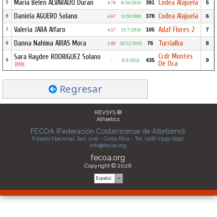
Maria Belen ALVARADO Duran
Codea Alajuela
391
5
5
4.78
8/10/2010
Daniela AGUERO Solano
Codea Alajuela
378
6
6
4.67
12/9/2009
Valeria JARA Alfaro
Adaf Flores 2
105
7
7
4.57
21/7/2010
Danna Nahima ARIAS Mora
Turrialba
76
8
8
3.88
20/12/2010
Ccdr Montes
Sara Haydee RODRIGUEZ Solano
435
9
9
-
6/3/2010
De Oca
DNS
Regresar
REVSYS ®
Athletics
FECOA (Federación Costarricense de Atletismo)
Estadio Nacional, San José - Costa Rica - Tel. (506) 2549-0950
info@fecoa.org
fecoa.org
Copyright © 2026