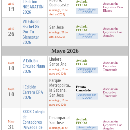
Nosara,
II Edición
Avalada
Asociación
Abril
Guanacaste
FECOA
NOSARATÓN
19
Deportiva Pico
Autorizada por
(domingo, 19 de
Blanco
2026
ICODER
abril de 2026)
VII Edición
Fischel 8k
San José
Avalada
Asociación
Abril
FECOA
Por Tu
26
Deportiva Los
(domingo, 26 de
Autorizada por
Ángeles
Bienestar
abril de 2026)
ICODER
2026
Mayo 2026
Lindora,
V Edición
Avalada
Asociación
Mayo
Santa Ana
FECOA
Circuito Nuun
10
Deportiva
Autorizada por
(domingo, 10 de
Tamarindo
2026
ICODER
mayo de 2026)
Parque
Metropolitano
I Edición
Evento
Asociación
Mayo
la Sabana,
Cancelado
Carrera EPA
10
Deportiva
San José
Autorizada por
Tamarindo
2026
ICODER
(domingo, 10 de
mayo de 2026)
XXXIX Colegio
de
Desamparados,
Avalada
Contadores
Asociación
Mayo
San José
FECOA
31
Deportiva Los
Privados de
Autorizada por
(domingo, 31 de
Ángeles