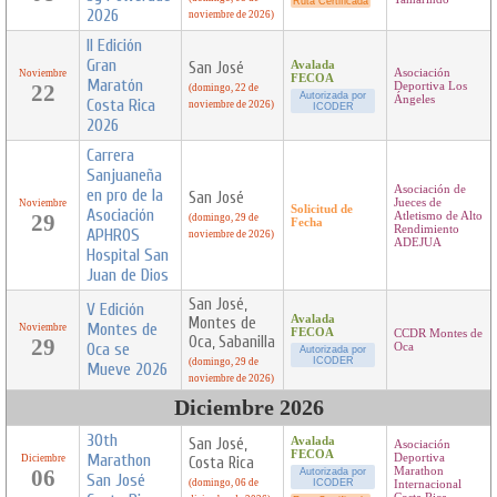
Ruta Certificada
2026
noviembre de 2026)
II Edición
Gran
San José
Avalada
Asociación
Noviembre
FECOA
Maratón
22
Deportiva Los
(domingo, 22 de
Autorizada por
Ángeles
Costa Rica
noviembre de 2026)
ICODER
2026
Carrera
Sanjuaneña
Asociación de
en pro de la
San José
Jueces de
Noviembre
Solicitud de
Asociación
29
Atletismo de Alto
(domingo, 29 de
Fecha
Rendimiento
APHROS
noviembre de 2026)
ADEJUA
Hospital San
Juan de Dios
San José,
V Edición
Avalada
Montes de
Montes de
Noviembre
FECOA
CCDR Montes de
Oca, Sabanilla
29
Oca se
Oca
Autorizada por
ICODER
(domingo, 29 de
Mueve 2026
noviembre de 2026)
Diciembre 2026
30th
San José,
Avalada
Asociación
FECOA
Marathon
Deportiva
Diciembre
Costa Rica
06
Marathon
Autorizada por
San José
(domingo, 06 de
ICODER
Internacional