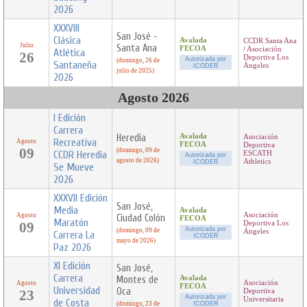
2026
XXXVIII
San José -
Clásica
Avalada
CCDR Santa Ana
Julio
Santa Ana
FECOA
/ Asociación
Atlética
26
Deportiva Los
Autorizada por
(domingo, 26 de
Santaneña
Ángeles
ICODER
julio de 2025)
2026
Agosto 2026
I Edición
Carrera
Heredia
Avalada
Asociación
Recreativa
Agosto
FECOA
Deportiva
09
(domingo, 09 de
CCDR Heredia
ESCATH
Autorizada por
agosto de 2026)
Athletics
ICODER
Se Mueve
2026
XXXVII Edición
San José,
Media
Avalada
Asociación
Agosto
Ciudad Colón
FECOA
Maratón
09
Deportiva Los
Autorizada por
(domingo, 09 de
Ángeles
Carrera La
ICODER
mayo de 2026)
Paz 2026
XI Edición
San José,
Carrera
Montes de
Avalada
Asociación
Agosto
FECOA
Universidad
Oca
23
Deportiva
Autorizada por
Universitaria
de Costa
(domingo, 23 de
ICODER