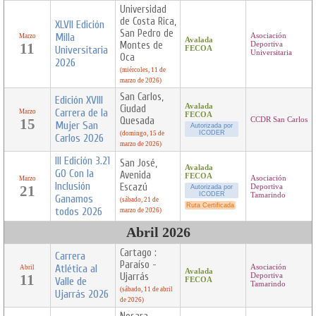
Universidad
de Costa Rica,
XLVII Edición
San Pedro de
Milla
Asociación
Marzo
Avalada
Montes de
11
Deportiva
Universitaria
FECOA
Universitaria
Oca
2026
(miércoles, 11 de
marzo de 2026)
San Carlos,
Edición XVIII
Avalada
Ciudad
Carrera de la
Marzo
FECOA
Quesada
15
CCDR San Carlos
Mujer San
Autorizada por
ICODER
(domingo, 15 de
Carlos 2026
marzo de 2026)
III Edición 3.21
San José,
Avalada
GO Con la
Avenida
FECOA
Asociación
Marzo
Inclusión
Escazú
21
Deportiva
Autorizada por
ICODER
Tamarindo
Ganamos
(sábado, 21 de
Ruta Certificada
todos 2026
marzo de 2026)
Abril 2026
Cartago :
Carrera
Paraíso -
Atlética al
Asociación
Abril
Avalada
Ujarrás
11
Deportiva
Valle de
FECOA
Tamarindo
(sábado, 11 de abril
Ujarrás 2026
de 2026)