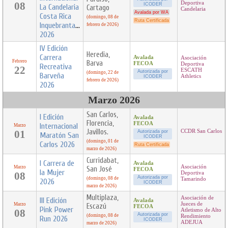
08
Deportiva
ICODER
La Candelaria
Cartago
Candelaria
Avalada por WA
Costa Rica
(domingo, 08 de
Ruta Certificada
Inquebrantables
febrero de 2026)
2026
IV Edición
Heredia,
Carrera
Avalada
Asociación
Febrero
Barva
FECOA
Deportiva
Recreativa
22
ESCATH
Autorizada por
(domingo, 22 de
Barveña
Athletics
ICODER
febrero de 2026)
2026
Marzo 2026
San Carlos,
I Edición
Avalada
Florencia,
FECOA
Internacional
Marzo
Javillos.
01
CCDR San Carlos
Autorizada por
Maratón San
ICODER
(domingo, 01 de
Carlos 2026
Ruta Certificada
marzo de 2026)
Curridabat,
I Carrera de
Avalada
Asociación
Marzo
San José
FECOA
la Mujer
08
Deportiva
Autorizada por
(domingo, 08 de
Tamarindo
2026
ICODER
marzo de 2026)
Multiplaza,
Asociación de
III Edición
Avalada
Jueces de
Marzo
Escazú
FECOA
Pink Power
08
Atletismo de Alto
Autorizada por
(domingo, 08 de
Rendimiento
Run 2026
ICODER
ADEJUA
marzo de 2026)