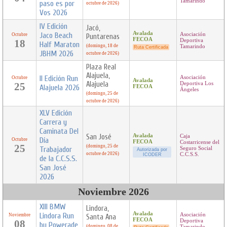
Tamarindo
paso es por
octubre de 2026)
Vos 2026
IV Edición
Jacó,
Avalada
Jaco Beach
Asociación
Octubre
Puntarenas
FECOA
18
Deportiva
Half Maraton
(domingo, 18 de
Tamarindo
Ruta Certificada
JBHM 2026
octubre de 2026)
Plaza Real
Alajuela,
II Edición Run
Asociación
Octubre
Avalada
Alajuela
25
Deportiva Los
Alajuela 2026
FECOA
Ángeles
(domingo, 25 de
octubre de 2026)
XLV Edición
Carrera y
Caminata Del
San José
Avalada
Caja
Día
Octubre
FECOA
Costarricense del
25
(domingo, 25 de
Trabajador
Seguro Social
Autorizada por
octubre de 2026)
C.C.S.S.
ICODER
de la C.C.S.S.
San José
2026
Noviembre 2026
XIII BMW
Lindora,
Avalada
Lindora Run
Asociación
Noviembre
Santa Ana
FECOA
08
Deportiva
by Powerade
(domingo, 08 de
Tamarindo