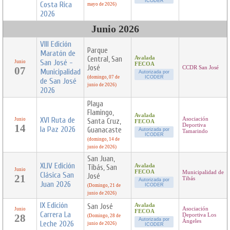
ICODER
Costa Rica
mayo de 2026)
2026
Junio 2026
VIII Edición
Parque
Maratón de
Central, San
Avalada
San José -
Junio
FECOA
José
07
CCDR San José
Municipalidad
Autorizada por
(domingo, 07 de
ICODER
de San José
junio de 2026)
2026
Playa
Flamingo,
Avalada
XVI Ruta de
Asociación
Junio
Santa Cruz,
FECOA
14
Deportiva
la Paz 2026
Guanacaste
Autorizada por
Tamarindo
ICODER
(domingo, 14 de
junio de 2026)
San Juan,
XLIV Edición
Avalada
Tibás, San
Junio
FECOA
Municipalidad de
Clásica San
José
21
Tibás
Autorizada por
Juan 2026
ICODER
(Domingo, 21 de
junio de 2026)
IX Edición
San José
Avalada
Asociación
Junio
FECOA
Carrera La
28
Deportiva Los
(Domingo, 28 de
Autorizada por
Ángeles
Leche 2026
junio de 2026)
ICODER