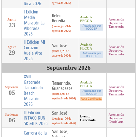
Rica 2026
agosto de 2026)
I Edición
Belén,
Media
Avalada
Asociación
Agosto
Heredia
FECOA
Maratón La
23
Deportiva
Autorizada por
(domingo, 23 de
Tamarindo
Alborada
ICODER
agosto de 2026)
2026
II Edición Mi
San José
Avalada
Corazón
Asociación
Agosto
FECOA
29
Deportiva
(sábado, 29 de
Vuela Alto
Autorizada por
Tamarindo
agosto de 2026)
ICODER
2026
Septiembre 2026
XVIII
Gatorade
Tamarindo,
Avalada
FECOA
Tamarindo
Asociación
Septiembre
Guanacaste
05
Deportiva
Autorizada por
Beach
(sábado, 05 de
ICODER
Tamarindo
Maratón
septiembre de 2026)
Ruta Certificada
2026
III Edición
San José
Asociación
Septiembre
Evento
INTACO RUN
06
Deportiva
(domingo, 06 de
Cancelado
Candelaria
5K &11 K 2026
septiembre de 2026)
San José,
Carrera de la
Sabana,