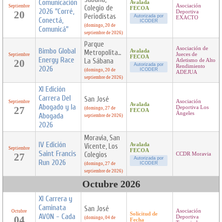
Comunicación
Avalada
Asociación
Septiembre
Colegio de
FECOA
2026 "Corré,
20
Deportiva
Periodistas
Autorizada por
EXACTO
Conectá,
ICODER
(domingo, 20 de
Comunicá"
septiembre de 2026)
Parque
Asociación de
Bimbo Global
Avalada
Metropolitano
Jueces de
Septiembre
FECOA
Energy Race
La Sábana
20
Atletismo de Alto
Autorizada por
Rendimiento
2026
ICODER
(domingo, 20 de
ADEJUA
septiembre de 2026)
XI Edición
Carrera Del
San José
Asociación
Septiembre
Avalada
Abogado y la
27
Deportiva Los
(domingo, 27 de
FECOA
Ángeles
Abogada
septiembre de 2026)
2026
Moravia, San
IV Edición
Avalada
Vicente, Los
Septiembre
FECOA
Saint Francis
Colegios
27
CCDR Moravia
Autorizada por
Run 2026
ICODER
(domingo, 27 de
septiembre de 2026)
Octubre 2026
XI Carrera y
Caminata
San José
Asociación
Octubre
Solicitud de
AVON - Cada
04
Deportiva
(domingo, 04 de
Fecha