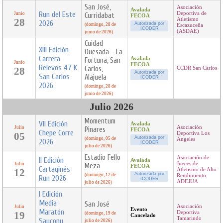
San José,
Asociación
Avalada
Run del Este
Deportiva de
Junio
Curridabat
FECOA
28
Atletismo
2026
Autorizada por
(domingo, 28 de
Escazuceña
ICODER
(ASDAE)
junio de 2026)
Cuidad
XIII Edición
Quesada - La
Carrera
Avalada
Fortuna, San
Junio
FECOA
Relevos 47 K
Carlos,
28
CCDR San Carlos
Autorizada por
San Carlos
Alajuela
ICODER
2026
(domingo, 28 de
junio de 2026)
Julio 2026
Momentum
VII Edición
Avalada
Asociación
Julio
Pinares
FECOA
Chepe Corre
05
Deportiva Los
Autorizada por
(domingo, 05 de
Ángeles
2026
ICODER
julio de 2026)
Estadio Fello
Asociación de
II Edición
Avalada
Jueces de
Julio
Meza
FECOA
Cartaginés
12
Atletismo de Alto
Autorizada por
(domingo, 12 de
Rendimiento
Run 2026
ICODER
ADEJUA
julio de 2026)
I Edición
Media
San José
Asociación
Julio
Evento
Maratón
19
Deportiva
(domingo, 19 de
Cancelado
Tamarindo
Saucony
julio de 2026)