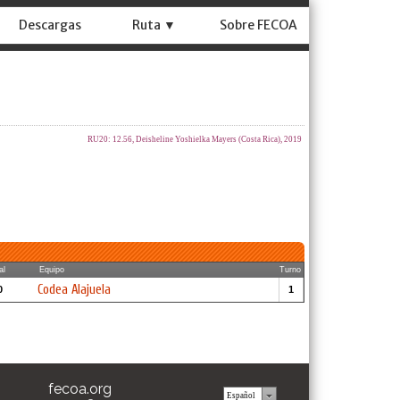
Descargas
Ruta ▼
Sobre FECOA
RU20: 12.56, Deisheline Yoshielka Mayers (Costa Rica), 2019
al
Equipo
Turno
Codea Alajuela
0
1
fecoa.org