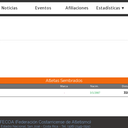
Noticias
Eventos
Afiliaciones
Estadísticas ▼
Atletas Sembrados
Marca
Nacim.
Dors
31
-
3/5/2007
FECOA (Federación Costarricense de Atletismo)
Estadio Nacional, San José - Costa Rica - Tel. (506) 2549-0950