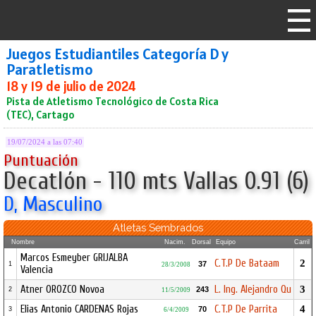
Juegos Estudiantiles Categoría D y
Paratletismo
18 y 19 de julio de 2024
Pista de Atletismo Tecnológico de Costa Rica
(TEC), Cartago
19/07/2024 a las 07:40
Puntuación
Decatlón - 110 mts Vallas 0.91 (6)
D, Masculino
Atletas Sembrados
Nombre
Nacim.
Dorsal
Equipo
Carril
Marcos Esmeyber GRIJALBA
C.T.P De Bataam
2
37
1
28/3/2008
Valencia
Atner OROZCO Novoa
L. Ing. Alejandro Qu
3
243
2
11/5/2009
Elias Antonio CARDENAS Rojas
C.T.P De Parrita
4
70
3
6/4/2009