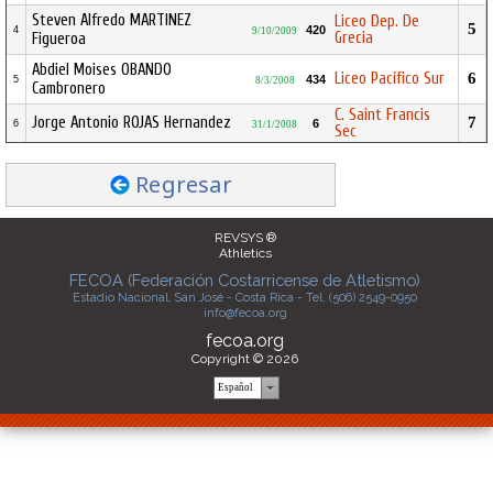
Steven Alfredo MARTINEZ
Liceo Dep. De
5
420
4
9/10/2009
Grecia
Figueroa
Abdiel Moises OBANDO
Liceo Pacífico Sur
6
434
5
8/3/2008
Cambronero
C. Saint Francis
Jorge Antonio ROJAS Hernandez
7
6
6
31/1/2008
Sec
Regresar
REVSYS ®
Athletics
FECOA (Federación Costarricense de Atletismo)
Estadio Nacional, San José - Costa Rica - Tel. (506) 2549-0950
info@fecoa.org
fecoa.org
Copyright © 2026