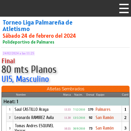
Torneo Liga Palmareña de
Atletismo
Sábado 24 de febrero del 2024
Polideportivo de Palmares
24/02/2024 a las 11:25
Final
80 mts Planos
U15, Masculino
Atletas Sembrados
Nombre
Marca
Nacim.
Dorsal
Equipo
Carril
Heat: 1
Saul CASTILLO Araya
Palmares
1
170
1
13.33
7/12/2010
Leonardo RAMIREZ Avila
San Ramón
2
92
2
11.30
13/5/2010
Tomas Andres ESQUIVEL
San Ramón
3
73
3
10.55
30/9/2010
Vargas