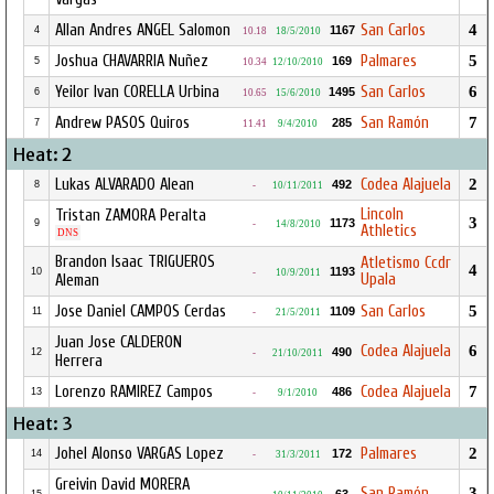
Allan Andres ANGEL Salomon
San Carlos
4
1167
4
10.18
18/5/2010
Joshua CHAVARRIA Nuñez
Palmares
5
169
5
10.34
12/10/2010
Yeilor Ivan CORELLA Urbina
San Carlos
6
1495
6
10.65
15/6/2010
Andrew PASOS Quiros
San Ramón
7
285
7
11.41
9/4/2010
Heat: 2
Lukas ALVARADO Alean
Codea Alajuela
2
492
8
-
10/11/2011
Lincoln
Tristan ZAMORA Peralta
3
1173
9
-
14/8/2010
Athletics
DNS
Brandon Isaac TRIGUEROS
Atletismo Ccdr
4
1193
10
-
10/9/2011
Upala
Aleman
Jose Daniel CAMPOS Cerdas
San Carlos
5
1109
11
-
21/5/2011
Juan Jose CALDERON
Codea Alajuela
6
490
12
-
21/10/2011
Herrera
Lorenzo RAMIREZ Campos
Codea Alajuela
7
486
13
-
9/1/2010
Heat: 3
Johel Alonso VARGAS Lopez
Palmares
2
172
14
-
31/3/2011
Greivin David MORERA
San Ramón
3