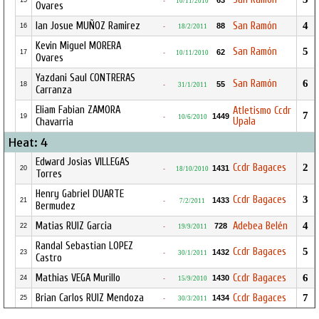
63
15
-
10/11/2010
Ovares
Ian Josue MUÑOZ Ramirez
San Ramón
4
88
16
-
18/2/2011
Kevin Miguel MORERA
San Ramón
5
62
17
-
10/11/2010
Ovares
Yazdani Saul CONTRERAS
San Ramón
6
55
18
-
31/1/2011
Carranza
Eliam Fabian ZAMORA
Atletismo Ccdr
7
1449
19
-
10/6/2010
Upala
Chavarria
Heat: 4
Edward Josias VILLEGAS
Ccdr Bagaces
2
1431
20
-
18/10/2010
Torres
Henry Gabriel DUARTE
Ccdr Bagaces
3
1433
21
-
7/2/2011
Bermudez
Matias RUIZ Garcia
Adebea Belén
4
728
22
-
19/9/2011
Randal Sebastian LOPEZ
Ccdr Bagaces
5
1432
23
-
30/1/2011
Castro
Mathias VEGA Murillo
Ccdr Bagaces
6
1430
24
-
15/9/2010
Brian Carlos RUIZ Mendoza
Ccdr Bagaces
7
1434
25
-
30/3/2011