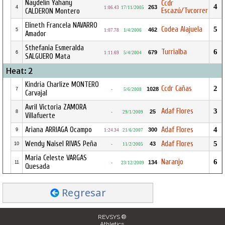
Naydelin Yahany
Ccdr
4
263
4
1:06.43
17/11/2005
Escazú/Tvcorrer
CALDERON Montero
Elineth Francela NAVARRO
Codea Alajuela
5
462
5
1:07.78
1/4/2006
Amador
Sthefania Esmeralda
Turrialba
6
679
6
1:11.69
5/4/2004
SALGUERO Mata
Heat: 2
Kindria Charlize MONTERO
Ccdr Cañas
2
1028
7
-
5/6/2008
Carvajal
Avril Victoria ZAMORA
Adaf Flores
3
25
8
-
29/1/2009
Villafuerte
Ariana ARRIAGA Ocampo
Adaf Flores
4
300
9
1:24.34
21/6/2007
Wendy Naisel RIVAS Peña
Adaf Flores
5
43
10
-
11/2/2005
Maria Celeste VARGAS
Naranjo
6
134
11
-
23/12/2009
Quesada
Regresar
REVSYS ®
Athletics