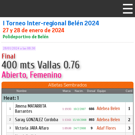
I Torneo Inter-regional Belén 2024
27 y 28 de enero de 2024
Polideportivo de Belén
28/01/2024 a las 08:30
Final
400 mts Vallas 0.76
Abierto, Femenino
Atletas Sembrados
Nombre
Marca
Nacim.
Dorsal
Equipo
Carril
Heat: 1
Jimena MATARRITA
Adebea Belen
1
666
1
1:19.93
10/2/2007
Barrantes
Saray GONZALEZ Cordoba
Adebea Belen
2
893
2
1:13.61
15/10/2008
Victoria JARA Alfaro
Adaf Flores
3
9
3
1:09.00
24/7/2008