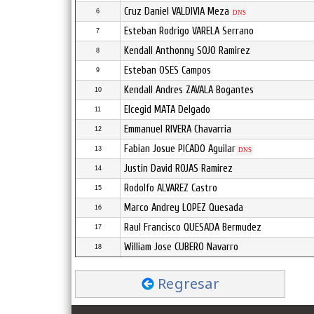
Cruz Daniel VALDIVIA Meza
6
DNS
Esteban Rodrigo VARELA Serrano
7
Kendall Anthonny SOJO Ramirez
8
Esteban OSES Campos
9
Kendall Andres ZAVALA Bogantes
10
Elcegid MATA Delgado
11
Emmanuel RIVERA Chavarria
12
Fabian Josue PICADO Aguilar
13
DNS
Justin David ROJAS Ramirez
14
Rodolfo ALVAREZ Castro
15
Marco Andrey LOPEZ Quesada
16
Raul Francisco QUESADA Bermudez
17
William Jose CUBERO Navarro
18
Regresar