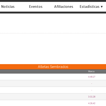
Noticias
Eventos
Afiliaciones
Estadísticas ▼
Atletas Sembrados
Marca
4:49.27
-
-
3:55.28
4:26.42