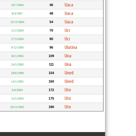
Uaca
46
19/7/2004
Uaca
48
8/4/1997
Uaca
54
13/11/2004
Ucr
70
12/2/2004
Ucr
80
27/5/2004
Ulatina
96
9/12/1999
Una
109
26/1/2005
Una
111
24/5/2003
Uned
154
18/6/1999
Uned
160
14/1/1992
Utn
172
9/6/2004
Utn
175
15/5/2004
Utn
180
29/11/2001