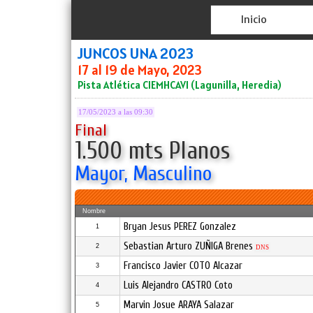
Inicio
JUNCOS UNA 2023
17 al 19 de Mayo, 2023
Pista Atlética CIEMHCAVI (Lagunilla, Heredia)
17/05/2023 a las 09:30
Final
1.500 mts Planos
Mayor, Masculino
Nombre
Bryan Jesus PEREZ Gonzalez
1
Sebastian Arturo ZUÑIGA Brenes
2
DNS
Francisco Javier COTO Alcazar
3
Luis Alejandro CASTRO Coto
4
Marvin Josue ARAYA Salazar
5