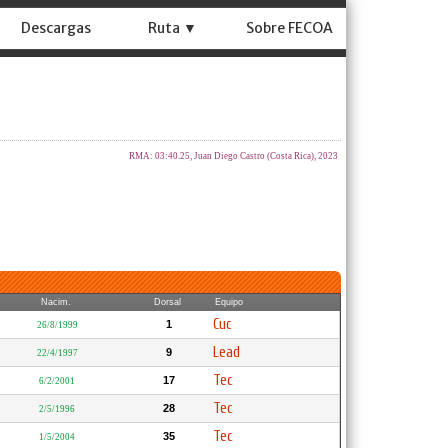
Descargas
Ruta ▼
Sobre FECOA
RMA: 03:40.25, Juan Diego Castro (Costa Rica), 2023
Nacim.
Dorsal
Equipo
Cuc
1
26/8/1999
Lead
9
22/4/1997
Tec
17
6/2/2001
Tec
28
2/5/1996
Tec
35
1/5/2004