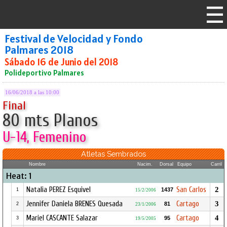
Festival de Velocidad y Fondo
Palmares 2018
Sábado 16 de Junio del 2018
Polideportivo Palmares
16/06/2018 a las 10:00
Final
80 mts Planos
U-14, Femenino
Atletas Sembrados
Nombre
Nacim.
Dorsal
Equipo
Carril
Heat: 1
Natalia PEREZ Esquivel
San Carlos
2
1437
1
15/2/2006
Jennifer Daniela BRENES Quesada
Cartago
3
81
2
23/1/2006
Mariel CASCANTE Salazar
Cartago
4
95
3
19/5/2005