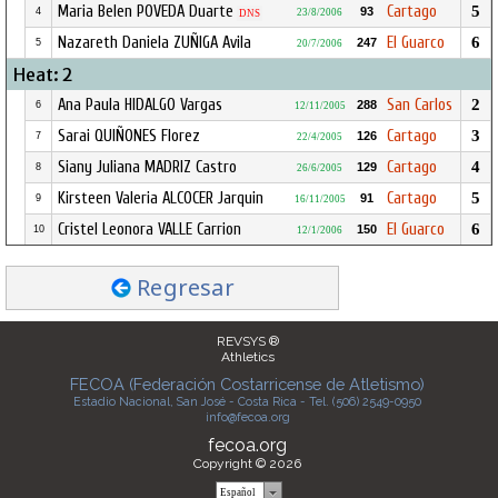
Maria Belen POVEDA Duarte
Cartago
5
93
4
23/8/2006
DNS
Nazareth Daniela ZUÑIGA Avila
El Guarco
6
247
5
20/7/2006
Heat: 2
Ana Paula HIDALGO Vargas
San Carlos
2
288
6
12/11/2005
Sarai QUIÑONES Florez
Cartago
3
126
7
22/4/2005
Siany Juliana MADRIZ Castro
Cartago
4
129
8
26/6/2005
Kirsteen Valeria ALCOCER Jarquin
Cartago
5
91
9
16/11/2005
Cristel Leonora VALLE Carrion
El Guarco
6
150
10
12/1/2006
Regresar
REVSYS ®
Athletics
FECOA (Federación Costarricense de Atletismo)
Estadio Nacional, San José - Costa Rica - Tel. (506) 2549-0950
info@fecoa.org
fecoa.org
Copyright © 2026