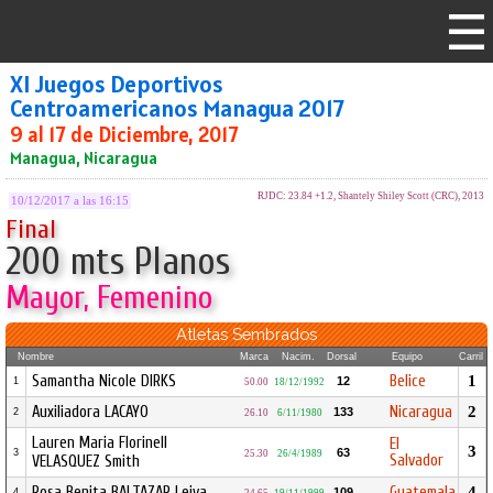
XI Juegos Deportivos
Centroamericanos Managua 2017
9 al 17 de Diciembre, 2017
Managua, Nicaragua
RJDC: 23.84 +1.2, Shantely Shiley Scott (CRC), 2013
10/12/2017 a las 16:15
Final
200 mts Planos
Mayor, Femenino
Atletas Sembrados
Nombre
Marca
Nacim.
Dorsal
Equipo
Carril
Samantha Nicole DIRKS
Belice
1
12
1
50.00
18/12/1992
Auxiliadora LACAYO
Nicaragua
2
133
2
26.10
6/11/1980
Lauren Maria Florinell
El
3
63
3
25.30
26/4/1989
Salvador
VELASQUEZ Smith
Rosa Benita BALTAZAR Leiva
Guatemala
4
109
4