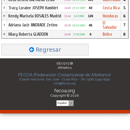
24.65
19/11/1999
Tracy Loraine JOSEPH Hamblet
Costa Rica
5
43
5
24.69
22/11/1987
Kendy Marisela ROSALES Madrid
Honduras
6
126
6
25.44
3/4/1990
El
Adriana Jacir ANDRADE Zetino
7
45
7
26.30
10/12/2001
Salvador
Hilary Roberta GLADDEN
Belice
8
6
8
50.00
27/8/2000
Regresar
REVSYS ®
Athletics
FECOA (Federación Costarricense de Atletismo)
Estadio Nacional, San José - Costa Rica - Tel. (506) 2549-0950
info@fecoa.org
fecoa.org
Copyright © 2026