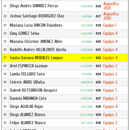
Alajuelita
Diego Andres RAMIREZ Porras
616
21
25/8/2006
2001
Alajuelita
Joshua Santiago RODRIGUEZ Diaz
617
22
1/9/2006
2001
Mariana Lucia RINCON Paladines
Equipo 1
618
23
22/5/2008
Eimy GOMEZ Selva
Equipo 4
619
24
12/6/2007
Mariana Christine JIMENEZ Allen
Equipo 4
620
25
1/6/2008
Rodolfo Andres VILLALOBOS Varela
Equipo 4
621
26
21/8/2006
Sasha Dariana MORALES Campos
Equipo 4
622
27
24/2/2007
Ariel ESPINOZA Guzman
Equipo 2
623
28
21/4/2007
Camila DELGADO Soto
Equipo 2
624
29
5/9/2009
Celeste ARIAS Villalta
Equipo 2
625
30
18/9/2010
Daleek HUTCHINSON Vasquez
Equipo 5
626
31
22/10/2006
Daniela MIRANDA Coto
Equipo 2
627
32
24/9/2007
Diego AGUILAR Rojas
Equipo 4
628
33
18/3/2006
Diego ALVAREZ Blanco
Equipo 2
629
34
24/11/2006
Felipe ALVAREZ Blanco
Equipo 2
630
35
29/7/2010