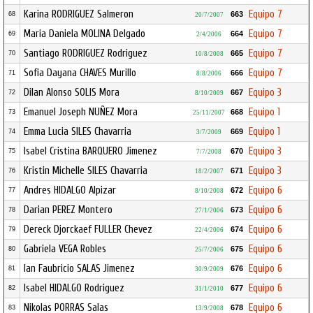
Karina RODRIGUEZ Salmeron
Equipo 7
663
68
20/7/2007
Maria Daniela MOLINA Delgado
Equipo 7
664
69
2/4/2006
Santiago RODRIGUEZ Rodriguez
Equipo 7
665
70
10/8/2008
Sofia Dayana CHAVES Murillo
Equipo 7
666
71
8/8/2006
Dilan Alonso SOLIS Mora
Equipo 3
667
72
8/10/2009
Emanuel Joseph NUÑEZ Mora
Equipo 1
668
73
25/11/2007
Emma Lucia SILES Chavarria
Equipo 1
669
74
3/7/2009
Isabel Cristina BARQUERO Jimenez
Equipo 3
670
75
7/7/2008
Kristin Michelle SILES Chavarria
Equipo 3
671
76
18/2/2007
Andres HIDALGO Alpizar
Equipo 6
672
77
8/10/2008
Darian PEREZ Montero
Equipo 6
673
78
27/1/2006
Dereck Djorckaef FULLER Chevez
Equipo 6
674
79
22/4/2006
Gabriela VEGA Robles
Equipo 6
675
80
25/7/2006
Ian Faubricio SALAS Jimenez
Equipo 6
676
81
30/9/2009
Isabel HIDALGO Rodriguez
Equipo 6
677
82
31/1/2010
Nikolas PORRAS Salas
Equipo 6
678
83
13/9/2008