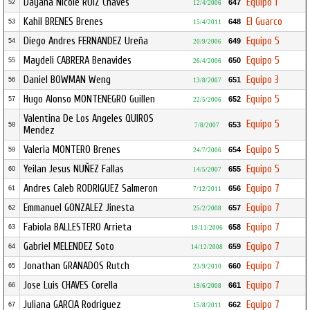
Dayana Nicole RUIZ Chaves
Equipo 1
647
52
12/4/2006
Kahil BRENES Brenes
El Guarco
648
53
15/4/2011
Diego Andres FERNANDEZ Ureña
Equipo 5
649
54
20/9/2006
Maydeli CABRERA Benavides
Equipo 5
650
55
26/4/2006
Daniel BOWMAN Weng
Equipo 3
651
56
13/8/2007
Hugo Alonso MONTENEGRO Guillen
Equipo 5
652
57
22/5/2006
Valentina De Los Angeles QUIROS
Equipo 5
653
58
7/8/2007
Mendez
Valeria MONTERO Brenes
Equipo 5
654
59
24/7/2006
Yeilan Jesus NUÑEZ Fallas
Equipo 5
655
60
14/5/2007
Andres Caleb RODRIGUEZ Salmeron
Equipo 7
656
61
7/12/2011
Emmanuel GONZALEZ Jinesta
Equipo 7
657
62
25/2/2008
Fabiola BALLESTERO Arrieta
Equipo 7
658
63
19/11/2006
Gabriel MELENDEZ Soto
Equipo 7
659
64
14/12/2008
Jonathan GRANADOS Rutch
Equipo 7
660
65
23/9/2010
Jose Luis CHAVES Corella
Equipo 7
661
66
19/6/2008
Juliana GARCIA Rodriguez
Equipo 7
662
67
15/8/2011