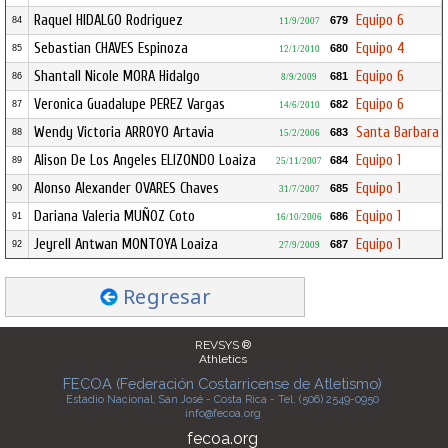
Raquel HIDALGO Rodriguez
Equipo 6
679
84
11/9/2007
Sebastian CHAVES Espinoza
Equipo 4
680
85
12/1/2010
Shantall Nicole MORA Hidalgo
Equipo 6
681
86
8/9/2009
Veronica Guadalupe PEREZ Vargas
Equipo 6
682
87
14/6/2010
Wendy Victoria ARROYO Artavia
Santa Barbara
683
88
15/2/2006
Alison De Los Angeles ELIZONDO Loaiza
Equipo 1
684
89
25/11/2007
Alonso Alexander OVARES Chaves
Equipo 1
685
90
31/7/2007
Dariana Valeria MUÑOZ Coto
Equipo 1
686
91
16/10/2006
Jeyrell Antwan MONTOYA Loaiza
Equipo 1
687
92
27/9/2009
Regresar
REVSYS ®
Athletics
FECOA (Federación Costarricense de Atletismo)
Estadio Nacional, San José - Costa Rica - Tel. (506) 2549-0950
info@fecoa.org
fecoa.org