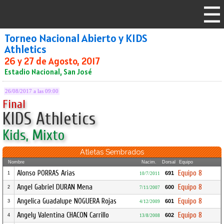
Torneo Nacional Abierto y KIDS
Athletics
26 y 27 de Agosto, 2017
Estadio Nacional, San José
26/08/2017 a las 09:00
Final
KIDS Athletics
Kids, Mixto
Atletas Sembrados
Nombre
Nacim.
Dorsal
Equipo
Alonso PORRAS Arias
Equipo 8
691
1
10/7/2011
Angel Gabriel DURAN Mena
Equipo 8
600
2
7/11/2007
Angelica Guadalupe NOGUERA Rojas
Equipo 8
601
3
4/12/2009
Angely Valentina CHACON Carrillo
Equipo 8
602
4
13/8/2008