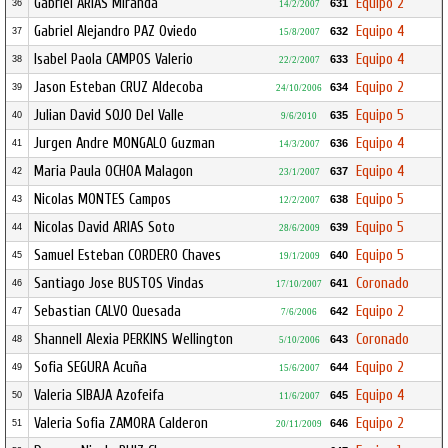
Gabriel ARIAS Miranda
Equipo 2
631
36
14/2/2007
Gabriel Alejandro PAZ Oviedo
Equipo 4
632
37
15/8/2007
Isabel Paola CAMPOS Valerio
Equipo 4
633
38
22/2/2007
Jason Esteban CRUZ Aldecoba
Equipo 2
634
39
24/10/2006
Julian David SOJO Del Valle
Equipo 5
635
40
9/6/2010
Jurgen Andre MONGALO Guzman
Equipo 4
636
41
14/3/2007
Maria Paula OCHOA Malagon
Equipo 4
637
42
23/1/2007
Nicolas MONTES Campos
Equipo 5
638
43
12/2/2007
Nicolas David ARIAS Soto
Equipo 5
639
44
28/6/2009
Samuel Esteban CORDERO Chaves
Equipo 5
640
45
19/1/2009
Santiago Jose BUSTOS Vindas
Coronado
641
46
17/10/2007
Sebastian CALVO Quesada
Equipo 2
642
47
7/6/2006
Shannell Alexia PERKINS Wellington
Coronado
643
48
5/10/2006
Sofia SEGURA Acuña
Equipo 2
644
49
15/6/2007
Valeria SIBAJA Azofeifa
Equipo 4
645
50
11/6/2007
Valeria Sofia ZAMORA Calderon
Equipo 2
646
51
20/11/2009