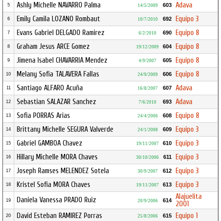
Ashly Michelle NAVARRO Palma
Adava
603
5
14/5/2009
Emily Camila LOZANO Rombaut
Equipo 3
692
6
10/7/2010
Evans Gabriel DELGADO Ramirez
Equipo 8
690
7
6/2/2010
Graham Jesus ARCE Gomez
Equipo 8
604
8
19/12/2009
Jimena Isabel CHAVARRIA Mendez
Equipo 8
605
9
4/9/2007
Melany Sofia TALAVERA Fallas
Equipo 8
606
10
24/9/2009
Santiago ALFARO Acuña
Adava
607
11
16/8/2007
Sebastian SALAZAR Sanchez
Adava
693
12
7/6/2010
Sofia PORRAS Arias
Equipo 8
608
13
24/4/2006
Brittany Michelle SEGURA Valverde
Equipo 3
609
14
24/1/2008
Gabriel GAMBOA Chavez
Equipo 3
610
15
19/11/2007
Hillary Michelle MORA Chaves
Equipo 3
611
16
30/10/2006
Joseph Ramses MELENDEZ Sotela
Equipo 3
612
17
30/9/2007
Kristel Sofia MORA Chaves
Equipo 3
613
18
19/11/2007
Alajuelita
Daniela Vanessa PRADO Ruiz
614
19
20/9/2006
2001
David Esteban RAMIREZ Porras
Equipo 1
615
20
25/8/2006