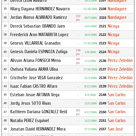
Dereck LEON Navarro
Nandayure
2107
34
-
19/3/2006
Hilary Dayana HERNANDEZ Navarro
Nandayure
2108
35
-
25/10/2006
222
Jordan Alonso ALVARADO Ramirez
Nandayure
2110
36
18/7/2006
pts
Dereck Sebastian OBANDO Jaen
Nicoya
2121
37
-
14/5/2006
Freederick Aron MATARRITA Lopez
Nicoya
2122
38
-
16/4/2006
Genesis VILLARREAL Granados
Nicoya
2123
39
-
17/10/2006
249
Genesis Daniela ESPINOZA Zuñiga
Nicoya
2124
40
5/8/2006
pts
281
Alisson Ariana FONSECA Mena
Pérez Zeledón
2136
41
2/1/2006
pts
Chelsea Yuliana ARAYA Ulloa
Pérez Zeledón
2137
42
-
17/10/2006
Cristhofer Jose VEGA Gonzalez
Pérez Zeledón
2138
43
-
22/3/2006
Isaac Fabian CASTRO Alfaro
Pérez Zeledón
2139
44
-
8/12/2006
Esteban Josue ARTAVIA Vega
San Carlos
2148
45
-
6/3/2006
Jordy Jesus SOTO Rivas
San Carlos
2149
46
-
12/5/2006
281
Kathleen Dariana GONZALEZ Reid
San Carlos
2150
47
4/12/2006
pts
Natalia PEREZ Esquivel
San Carlos
2151
48
-
15/2/2006
Jonatan David HERNANDEZ Mora
San José
2157
49
-
27/2/2006