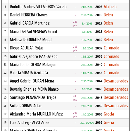
Rodolfo Andres VILLALOBOS Varela
Alajuela
2005
4
-
21/8/2006
Daniel HERRERA Chaves
Belén
2016
5
-
28/8/2007
236
Gabriel GARCIA Martinez
Belén
2017
6
8/4/2006
pts
Maria Del Sol VENEGAS Grant
Belén
2018
7
-
3/8/2007
Melissa RODRIGUEZ Medal
Belén
2019
8
-
19/2/2006
215
Diego AGUILAR Rojas
Coronado
2037
9
18/3/2006
pts
Gabriel Alejandro PAZ Oviedo
Coronado
2038
10
-
15/8/2007
Maria Paula OCHOA Malagon
Coronado
2040
11
-
23/1/2007
Valeria SIBAJA Azofeifa
Coronado
2043
12
-
11/6/2007
Angel Gabriel DURAN Mena
Desamparados
2044
13
-
7/11/2007
Beverly Shenize MENA Blanco
Desamparados
2045
14
-
5/5/2006
203
Santiago PEÑARANDA Trejos
Desamparados
2048
15
24/5/2007
pts
Sofia PORRAS Arias
Desamparados
2049
16
-
24/4/2006
205
Alejandra Maria MURILLO Nuñez
Grecia
2066
17
14/2/2006
pts
Luis Andrey CALVO Arias
Grecia
2069
18
-
30/12/2006
Maripaz BOGANTES Valverde
Grecia
2070
19