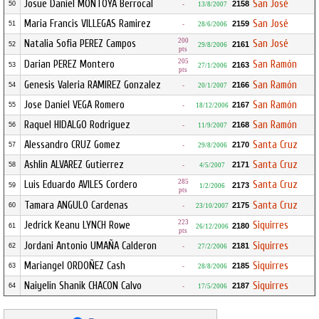
Josue Daniel MONTOYA Berrocal
San José
2158
50
-
13/8/2007
Maria Francis VILLEGAS Ramirez
San José
2159
51
-
28/6/2006
200
Natalia Sofia PEREZ Campos
San José
2161
52
29/8/2006
pts
205
Darian PEREZ Montero
San Ramón
2163
53
27/1/2006
pts
Genesis Valeria RAMIREZ Gonzalez
San Ramón
2166
54
-
20/1/2007
Jose Daniel VEGA Romero
San Ramón
2167
55
-
18/12/2006
Raquel HIDALGO Rodriguez
San Ramón
2168
56
-
11/9/2007
Alessandro CRUZ Gomez
Santa Cruz
2170
57
-
29/8/2006
Ashlin ALVAREZ Gutierrez
Santa Cruz
2171
58
-
4/5/2007
285
Luis Eduardo AVILES Cordero
Santa Cruz
2173
59
1/2/2006
pts
Tamara ANGULO Cardenas
Santa Cruz
2175
60
-
23/10/2007
223
Jedrick Keanu LYNCH Rowe
Siquirres
2180
61
26/12/2006
pts
Jordani Antonio UMAÑA Calderon
Siquirres
2181
62
-
27/2/2006
Mariangel ORDOÑEZ Cash
Siquirres
2185
63
-
28/8/2006
Naiyelin Shanik CHACON Calvo
Siquirres
2187
64
-
17/5/2006