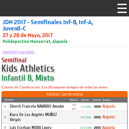
JDN 2017 - Semifinales Inf-B, Inf-A,
Juvenil-C
27 y 28 de Mayo, 2017
Polideportivo Monserrat, Alajuela
28/05/2017 a las 08:00
Semifinal
Kids Athletics
Infantil B, Mixto
Criterio de Clasificación: Los (8) mejores tiempos de todas las series.
Atletas Sembrados
Nombre
Marca
Nacim.
Dorsal
Equipo
241
Elineth Francela NAVARRO Amador
Alajuela
2000
1
1/4/2006
pts
Kiara De Los Angeles MUÑOZ
Alajuela
2002
2
-
4/8/2006
Vargas
Luis Esteban MORA Lopez
Alajuela
2003
3
-
13/5/2006