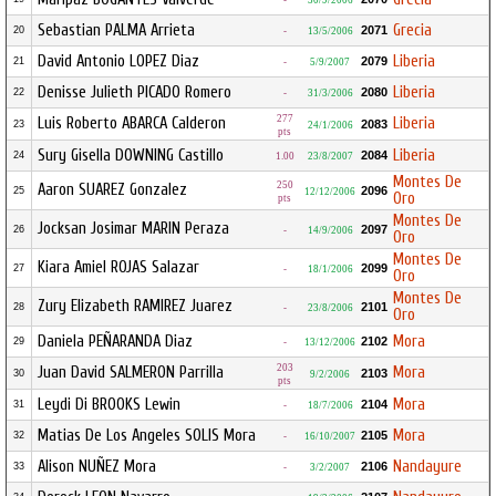
-
30/9/2006
Sebastian PALMA Arrieta
Grecia
2071
20
-
13/5/2006
David Antonio LOPEZ Diaz
Liberia
2079
21
-
5/9/2007
Denisse Julieth PICADO Romero
Liberia
2080
22
-
31/3/2006
277
Luis Roberto ABARCA Calderon
Liberia
2083
23
24/1/2006
pts
Sury Gisella DOWNING Castillo
Liberia
2084
24
1.00
23/8/2007
Montes De
250
Aaron SUAREZ Gonzalez
2096
25
12/12/2006
Oro
pts
Montes De
Jocksan Josimar MARIN Peraza
2097
26
-
14/9/2006
Oro
Montes De
Kiara Amiel ROJAS Salazar
2099
27
-
18/1/2006
Oro
Montes De
Zury Elizabeth RAMIREZ Juarez
2101
28
-
23/8/2006
Oro
Daniela PEÑARANDA Diaz
Mora
2102
29
-
13/12/2006
203
Juan David SALMERON Parrilla
Mora
2103
30
9/2/2006
pts
Leydi Di BROOKS Lewin
Mora
2104
31
-
18/7/2006
Matias De Los Angeles SOLIS Mora
Mora
2105
32
-
16/10/2007
Alison NUÑEZ Mora
Nandayure
2106
33
-
3/2/2007