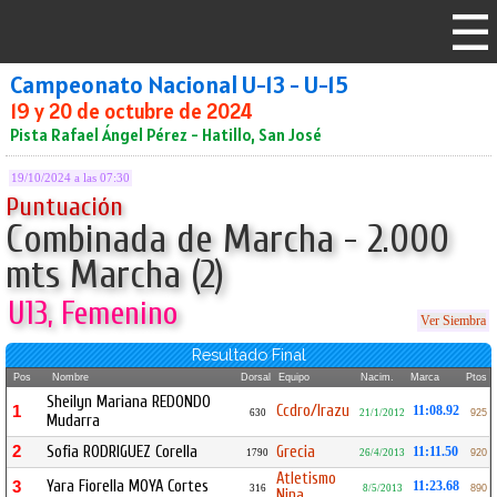
Campeonato Nacional U-13 - U-15
19 y 20 de octubre de 2024
Pista Rafael Ángel Pérez - Hatillo, San José
19/10/2024 a las 07:30
Puntuación
Combinada de Marcha - 2.000
mts Marcha (2)
U13, Femenino
Ver Siembra
Resultado Final
Pos
Nombre
Dorsal
Equipo
Nacim.
Marca
Ptos
Sheilyn Mariana REDONDO
Ccdro/Irazu
1
11:08.92
630
21/1/2012
925
Mudarra
2
Sofia RODRIGUEZ Corella
Grecia
11:11.50
1790
26/4/2013
920
Atletismo
Yara Fiorella MOYA Cortes
3
11:23.68
316
8/5/2013
890
Nina