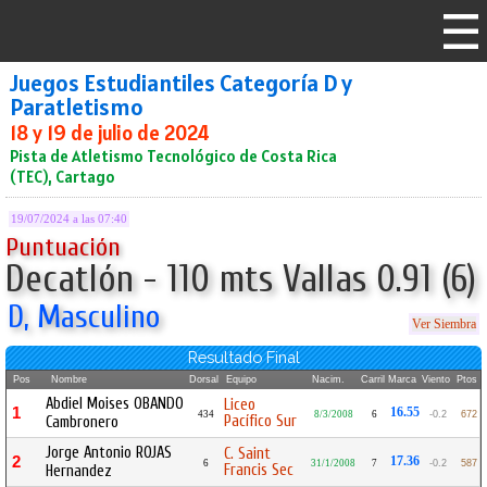
Juegos Estudiantiles Categoría D y
Paratletismo
18 y 19 de julio de 2024
Pista de Atletismo Tecnológico de Costa Rica
(TEC), Cartago
19/07/2024 a las 07:40
Puntuación
Decatlón - 110 mts Vallas 0.91 (6)
D, Masculino
Ver Siembra
Resultado Final
Pos
Nombre
Dorsal
Equipo
Nacim.
Carril
Marca
Viento
Ptos
Abdiel Moises OBANDO
Liceo
1
16.55
434
8/3/2008
6
-0.2
672
Pacífico Sur
Cambronero
Jorge Antonio ROJAS
C. Saint
2
17.36
6
31/1/2008
7
-0.2
587
Francis Sec
Hernandez