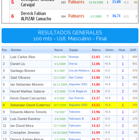
Palmares
5
15.09
163
14/10/2008
1
-0.3
89
Carvajal
Dereck Fabian
Palmares
6
16.71
164
5/1/2009
7
-0.3
2
ALPIZAR Camacho
RESULTADOS GENERALES
100 mts - U18, Masculino - Final
Pos
Nombre
Nacim.
Equipo
Marca
Viento
Heat
IAAF
1
Luis Carlos Rios
1
Naranjo
12.03
+0.4
608
29/4/2009
2
Daniel Liu
1
Grecia
12.06
+0.4
601
4/5/2009
3
Santiago Brenes
2
Lincoln Athletics
12.16
-0.3
576
9/1/2007
4
Said Olivares
1
San Carlos
13.00
+0.4
394
12/1/2007
5
Ian Sebastian Moreno
1
Alajuelita 2001
13.06
+0.4
382
28/11/2009
6
Haciel Mathias Salazar
2
Ccdr Bagaces
13.36
-0.3
326
4/3/2009
7
Kevin David Carcaches
1
San Ramón
13.37
+0.4
324
9/3/2007
8
Sebastian David Gutierrez
1
Alajuelita 2001
13.55
+0.4
293
10/7/2009
9
Eduardo Alberto Tenorio
1
Tolentino
13.96
+0.4
227
7/8/2007
10
Luis Daniel Ramirez
2
Palmares B
14.37
-0.3
170
3/6/2009
11
Ian David Mora
2
Palmares
14.42
-0.3
163
22/7/2009
12
Cristopher Jimenez
2
Palmares
15.09
-0.3
89
14/10/2008
13
Dereck Fabian Alpizar
2
Palmares
16.71
-0.3
2
5/1/2009