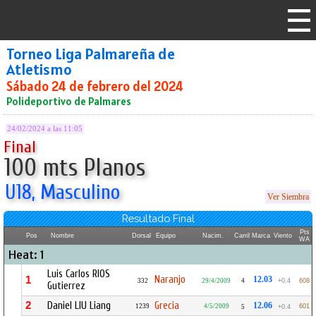
Torneo Liga Palmareña de
Atletismo
Sábado 24 de febrero del 2024
Polideportivo de Palmares
24/02/2024 a las 11:05
Final
100 mts Planos
U18, Masculino
Ver Siembra
Resultado Final
Pts
Pos
Nombre
Dorsal
Equipo
Nacim.
Carril
Marca
Viento
WA
Heat: 1
Luis Carlos RIOS
Naranjo
1
12.03
332
29/4/2009
4
+0.4
608
Gutierrez
2
Daniel LIU Liang
Grecia
12.06
1239
4/5/2009
601
5
+0.4