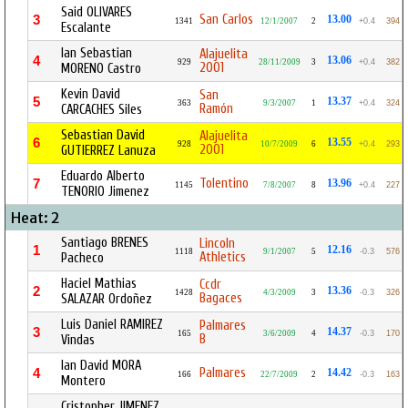
Said OLIVARES
San Carlos
3
13.00
1341
12/1/2007
2
+0.4
394
Escalante
Ian Sebastian
Alajuelita
4
13.06
929
28/11/2009
3
+0.4
382
2001
MORENO Castro
Kevin David
San
5
13.37
363
9/3/2007
1
+0.4
324
Ramón
CARCACHES Siles
Sebastian David
Alajuelita
6
13.55
928
10/7/2009
6
+0.4
293
2001
GUTIERREZ Lanuza
Eduardo Alberto
Tolentino
7
13.96
1145
7/8/2007
8
+0.4
227
TENORIO Jimenez
Heat: 2
Santiago BRENES
Lincoln
1
12.16
1118
9/1/2007
5
-0.3
576
Athletics
Pacheco
Haciel Mathias
Ccdr
2
13.36
1428
4/3/2009
3
-0.3
326
Bagaces
SALAZAR Ordoñez
Luis Daniel RAMIREZ
Palmares
3
14.37
165
3/6/2009
4
-0.3
170
B
Vindas
Ian David MORA
Palmares
4
14.42
166
22/7/2009
2
-0.3
163
Montero
Cristopher JIMENEZ