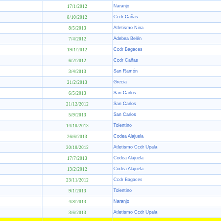
Naranjo
17/1/2012
Ccdr Cañas
8/10/2012
Atletismo Nina
8/5/2013
Adebea Belén
7/4/2012
Ccdr Bagaces
19/1/2012
Ccdr Cañas
6/2/2012
San Ramón
3/4/2013
Grecia
21/2/2013
San Carlos
6/5/2013
San Carlos
21/12/2012
San Carlos
5/9/2013
Tolentino
14/10/2013
Codea Alajuela
26/6/2013
Atletismo Ccdr Upala
20/10/2012
Codea Alajuela
17/7/2013
Codea Alajuela
13/2/2012
Ccdr Bagaces
23/11/2012
Tolentino
9/1/2013
Naranjo
4/8/2013
Atletismo Ccdr Upala
3/6/2013