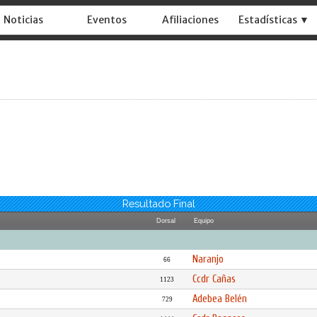
Noticias
Eventos
Afiliaciones
Estadísticas ▼
Resultado Final
Dorsal
Equipo
Naranjo
66
Ccdr Cañas
1123
Adebea Belén
729