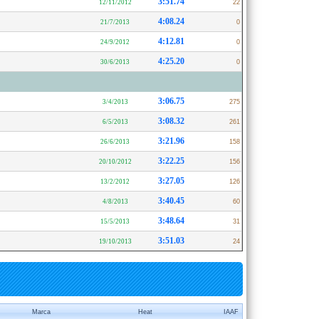
3:51.74
12/11/2012
22
4:08.24
21/7/2013
0
4:12.81
24/9/2012
0
4:25.20
30/6/2013
0
3:06.75
3/4/2013
275
3:08.32
6/5/2013
261
3:21.96
26/6/2013
158
3:22.25
20/10/2012
156
3:27.05
13/2/2012
126
3:40.45
4/8/2013
60
3:48.64
15/5/2013
31
3:51.03
19/10/2013
24
Marca
Heat
IAAF