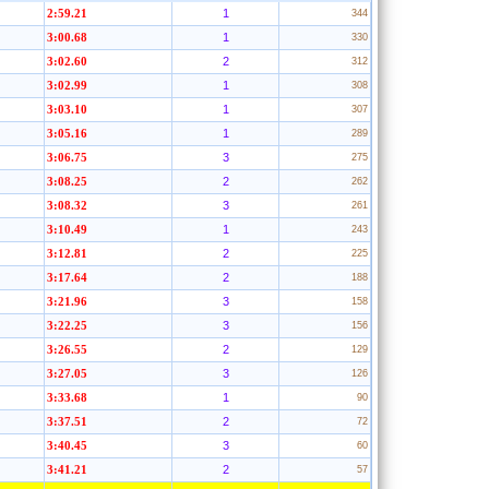
1
2:59.21
344
1
3:00.68
330
2
3:02.60
312
1
3:02.99
308
1
3:03.10
307
1
3:05.16
289
3
3:06.75
275
2
3:08.25
262
3
3:08.32
261
1
3:10.49
243
2
3:12.81
225
2
3:17.64
188
3
3:21.96
158
3
3:22.25
156
2
3:26.55
129
3
3:27.05
126
1
3:33.68
90
2
3:37.51
72
3
3:40.45
60
2
3:41.21
57