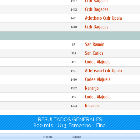
Ccdr Bagaces
1437
Ccdr Bagaces
1442
Atletismo Ccdr Upala
1451
Ccdr Bagaces
1440
San Ramón
87
San Carlos
354
Codea Alajuela
498
Atletismo Ccdr Upala
1471
Codea Alajuela
1460
Naranjo
1392
Codea Alajuela
497
Naranjo
1393
RESULTADOS GENERALES
800 mts - U13, Femenino - Final
Nacim.
Equipo