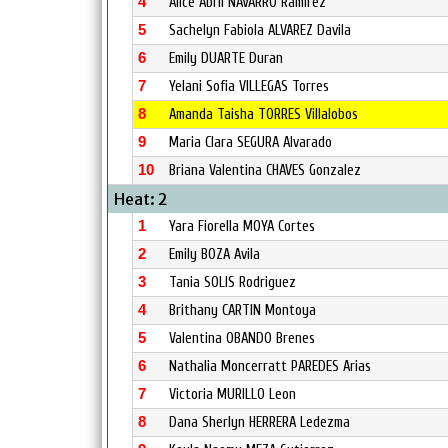
4
Alice Abril NAVARRO Ramirez
5
Sachelyn Fabiola ALVAREZ Davila
6
Emily DUARTE Duran
7
Yelani Sofia VILLEGAS Torres
8
Amanda Taisha TORRES Villalobos
9
Maria Clara SEGURA Alvarado
10
Briana Valentina CHAVES Gonzalez
Heat: 2
1
Yara Fiorella MOYA Cortes
2
Emily BOZA Avila
3
Tania SOLIS Rodriguez
4
Brithany CARTIN Montoya
5
Valentina OBANDO Brenes
6
Nathalia Moncerratt PAREDES Arias
7
Victoria MURILLO Leon
8
Dana Sherlyn HERRERA Ledezma