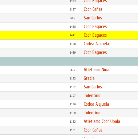
Ccdr Bagaces
1444
Ccdr Cañas
1127
San Carlos
605
Ccdr Bagaces
1438
Ccdr Bagaces
1441
Codea Alajuela
1178
Ccdr Bagaces
1439
Atletismo Nina
316
Grecia
1182
San Carlos
1187
Tolentino
1107
Codea Alajuela
1186
Tolentino
1169
Atletismo Ccdr Upala
1192
Ccdr Cañas
1131