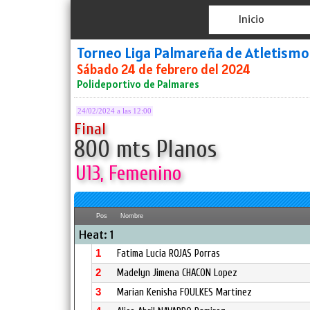
Inicio
Torneo Liga Palmareña de Atletismo
Sábado 24 de febrero del 2024
Polideportivo de Palmares
24/02/2024 a las 12:00
Final
800 mts Planos
U13, Femenino
Pos
Nombre
Heat: 1
1
Fatima Lucia ROJAS Porras
2
Madelyn Jimena CHACON Lopez
3
Marian Kenisha FOULKES Martinez