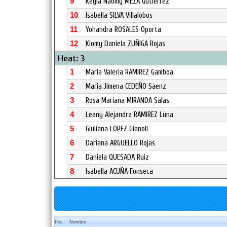
9
Keyla Naomy MEZA Gutierrez
10
Isabella SILVA Villalobos
11
Yohandra ROSALES Oporta
12
Kiomy Daniela ZUÑIGA Rojas
Heat: 3
1
Maria Valeria RAMIREZ Gamboa
2
Maria Jimena CEDEÑO Saenz
3
Rosa Mariana MIRANDA Salas
4
Leany Alejandra RAMIREZ Luna
5
Giuliana LOPEZ Gianoli
6
Dariana ARGUELLO Rojas
7
Daniela QUESADA Ruiz
8
Isabella ACUÑA Fonseca
Pos
Nombre