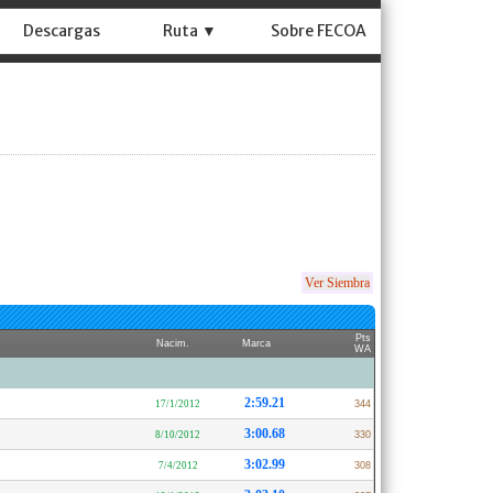
Descargas
Ruta ▼
Sobre FECOA
Ver Siembra
Pts
Nacim.
Marca
WA
2:59.21
17/1/2012
344
3:00.68
8/10/2012
330
3:02.99
7/4/2012
308