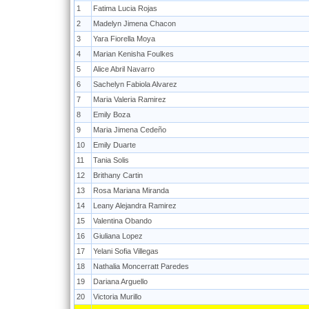
1
Fatima Lucia Rojas
2
Madelyn Jimena Chacon
3
Yara Fiorella Moya
4
Marian Kenisha Foulkes
5
Alice Abril Navarro
6
Sachelyn Fabiola Alvarez
7
Maria Valeria Ramirez
8
Emily Boza
9
Maria Jimena Cedeño
10
Emily Duarte
11
Tania Solis
12
Brithany Cartin
13
Rosa Mariana Miranda
14
Leany Alejandra Ramirez
15
Valentina Obando
16
Giuliana Lopez
17
Yelani Sofia Villegas
18
Nathalia Moncerratt Paredes
19
Dariana Arguello
20
Victoria Murillo