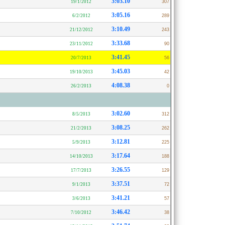
3:03.10
19/1/2012
307
3:05.16
6/2/2012
289
3:10.49
21/12/2012
243
3:33.68
23/11/2012
90
3:41.45
20/7/2013
56
3:45.03
19/10/2013
42
4:08.38
26/2/2013
0
3:02.60
8/5/2013
312
3:08.25
21/2/2013
262
3:12.81
5/9/2013
225
3:17.64
14/10/2013
188
3:26.55
17/7/2013
129
3:37.51
9/1/2013
72
3:41.21
3/6/2013
57
3:46.42
7/10/2012
38