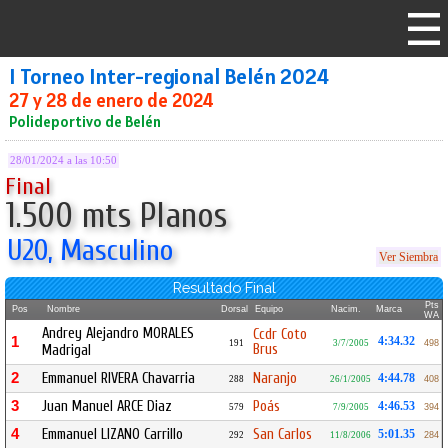
I Torneo Inter-regional Belén 2024
27 y 28 de enero de 2024
Polideportivo de Belén
28/01/2024 a las 10:50
Final
1.500 mts Planos
U20, Masculino
Ver Siembra
Resultado Final
Pts
Pos
Nombre
Dorsal
Equipo
Nacim.
Marca
WA
Andrey Alejandro MORALES
Ccdr Coto
1
4:34.32
191
3/7/2005
498
Brus
Madrigal
2
Emmanuel RIVERA Chavarria
Naranjo
4:44.78
288
26/1/2005
408
3
Juan Manuel ARCE Diaz
Poás
4:46.53
579
7/9/2005
394
4
Emmanuel LIZANO Carrillo
San Carlos
5:01.35
292
11/8/2006
284