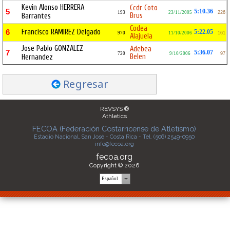
Kevin Alonso HERRERA
Ccdr Coto
5
5:10.36
193
23/11/2005
226
Brus
Barrantes
Codea
Francisco RAMIREZ Delgado
6
5:22.05
970
11/10/2006
161
Alajuela
Jose Pablo GONZALEZ
Adebea
7
5:36.07
720
9/10/2006
97
Belen
Hernandez
Regresar
REVSYS ®
Athletics
FECOA (Federación Costarricense de Atletismo)
Estadio Nacional, San José - Costa Rica - Tel. (506) 2549-0950
info@fecoa.org
fecoa.org
Copyright © 2026