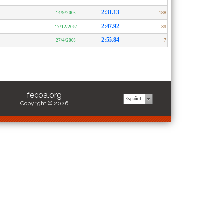
2:31.13
14/9/2008
188
2:47.92
17/12/2007
39
2:55.84
27/4/2008
7
fecoa.org
Copyright © 2026