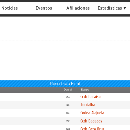
Noticias
Eventos
Afiliaciones
Estadísticas ▼
Resultado Final
Dorsal
Equipo
Ccdr Paraíso
665
Turrialba
680
Codea Alajuela
469
Ccdr Bagaces
696
Ccdr Coto Brus
202