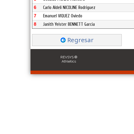
6
Carlo Aldeli NICOLINE Rodriguez
7
Emanuel VIQUEZ Oviedo
8
Janith Yeister BENNETT Garcia
Regresar
REVSYS ®
Athletics