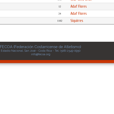
Adaf Flores
12
Adaf Flores
24
Siquirres
1102
FECOA (Federación Costarricense de Atletismo)
Estadio Nacional, San José - Costa Rica - Tel. (506) 2549-0950
info@fecoa.org