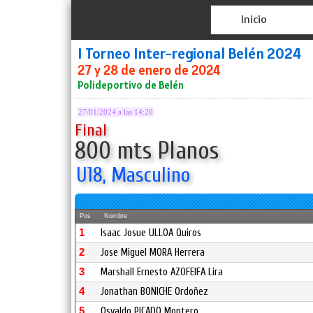
Inicio
I Torneo Inter-regional Belén 2024
27 y 28 de enero de 2024
Polideportivo de Belén
27/01/2024 a las 14:20
Final
800 mts Planos
U18, Masculino
Pos
Nombre
1
Isaac Josue ULLOA Quiros
2
Jose Miguel MORA Herrera
3
Marshall Ernesto AZOFEIFA Lira
4
Jonathan BONICHE Ordoñez
5
Osvaldo PICADO Montero