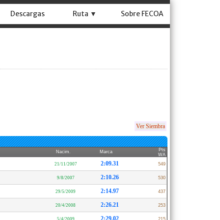
Descargas
Ruta ▼
Sobre FECOA
Ver Siembra
Pts
Nacim.
Marca
WA
2:09.31
21/11/2007
549
2:10.26
9/8/2007
530
2:14.97
29/5/2009
437
2:26.21
20/4/2008
253
2:29.02
5/4/2009
215