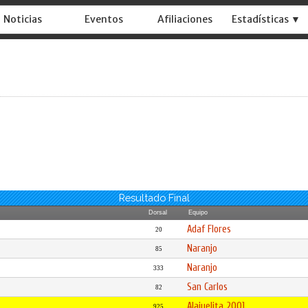
Noticias
Eventos
Afiliaciones
Estadísticas ▼
Resultado Final
Dorsal
Equipo
Adaf Flores
20
Naranjo
85
Naranjo
333
San Carlos
82
Alajuelita 2001
925