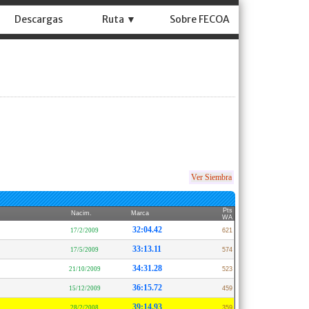
Descargas
Ruta ▼
Sobre FECOA
Ver Siembra
Pts
Nacim.
Marca
WA
32:04.42
17/2/2009
621
33:13.11
17/5/2009
574
34:31.28
21/10/2009
523
36:15.72
15/12/2009
459
39:14.93
28/2/2008
359