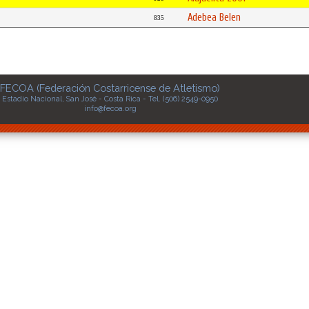
Adebea Belen
835
FECOA (Federación Costarricense de Atletismo)
Estadio Nacional, San José - Costa Rica - Tel. (506) 2549-0950
info@fecoa.org