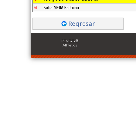
6
Sofia MEJIA Hartman
Regresar
REVSYS ®
Athletics