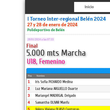
Inicio
I Torneo Inter-regional Belén 2024
27 y 28 de enero de 2024
Polideportivo de Belén
28/01/2024 a las 07:55
Final
5.000 mts Marcha
U18, Femenino
Pos
Nombre
1
Iris Sofia PICHARDO Medina
2
Luz Mariana ARGUELLO Duarte
3
Mariangel MADRIGAL Delgado
4
Samantha OLIVAR Manfu
5
Valery Viviana OLASO Contreras