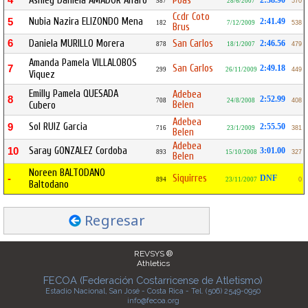
4
Ashley Daniela AMADOR Alfaro
Poás
2:38.90
587
28/6/2007
570
Ccdr Coto
Nubia Nazira ELIZONDO Mena
5
2:41.49
182
7/12/2009
538
Brus
6
Daniela MURILLO Morera
San Carlos
2:46.56
878
18/1/2007
479
Amanda Pamela VILLALOBOS
San Carlos
7
2:49.18
299
26/11/2009
449
Viquez
Emilly Pamela QUESADA
Adebea
8
2:52.99
708
24/8/2008
408
Belen
Cubero
Adebea
Sol RUIZ Garcia
9
2:55.50
716
23/1/2009
381
Belen
Adebea
Saray GONZALEZ Cordoba
10
3:01.00
893
15/10/2008
327
Belen
Noreen BALTODANO
Siquirres
-
DNF
894
23/11/2007
0
Baltodano
Regresar
REVSYS ®
Athletics
FECOA (Federación Costarricense de Atletismo)
Estadio Nacional, San José - Costa Rica - Tel. (506) 2549-0950
info@fecoa.org