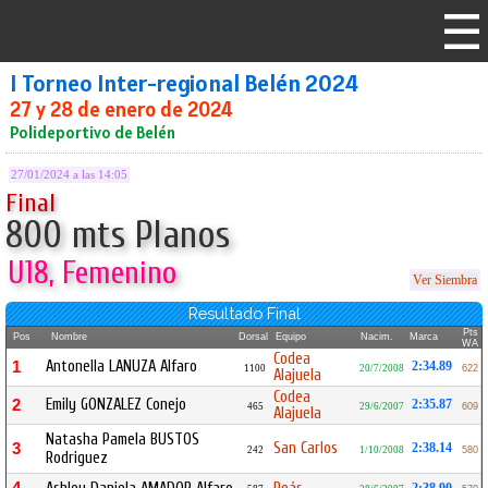
I Torneo Inter-regional Belén 2024
27 y 28 de enero de 2024
Polideportivo de Belén
27/01/2024 a las 14:05
Final
800 mts Planos
U18, Femenino
Ver Siembra
Resultado Final
Pts
Pos
Nombre
Dorsal
Equipo
Nacim.
Marca
WA
Codea
Antonella LANUZA Alfaro
1
2:34.89
1100
20/7/2008
622
Alajuela
Codea
Emily GONZALEZ Conejo
2
2:35.87
465
29/6/2007
609
Alajuela
Natasha Pamela BUSTOS
San Carlos
3
2:38.14
242
1/10/2008
580
Rodriguez