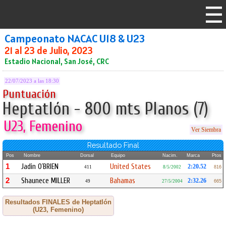
Campeonato NACAC U18 & U23
21 al 23 de Julio, 2023
Estadio Nacional, San José, CRC
22/07/2023 a las 18:30
Puntuación
Heptatlón - 800 mts Planos (7)
U23, Femenino
Ver Siembra
Resultado Final
Pos
Nombre
Dorsal
Equipo
Nacim.
Marca
Ptos
1
Jadin O´BRIEN
United States
2:20.52
411
8/5/2002
816
2
Shaunece MILLER
Bahamas
2:32.26
49
27/5/2004
665
Resultados FINALES de Heptatlón
(U23, Femenino)