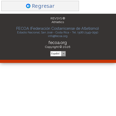
Regresar
REVSYS ®
Athletics
FECOA (Federación Costarricense de Atletismo)
Estadio Nacional, San José - Costa Rica - Tel. (506) 2549-0950
info@fecoa.org
fecoa.org
Copyright © 2026