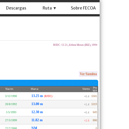
Descargas
Ruta ▼
Sobre FECOA
RJDC: 12.21, Althea Moses (BIZ), 1994
Ver Siembra
Pts
Nacim.
Marca
Viento
WA
13.25 m
3/12/1990
(RJDC)
1041
+0.4
13.00 m
20/8/1992
1015
+1.4
12.30 m
1/5/1993
945
+0.4
11.82 m
27/3/1999
896
+2.6
NM
22/7/2000
0