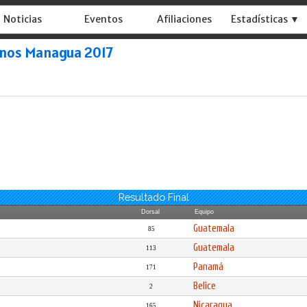
Noticias
Eventos
Afiliaciones
Estadísticas ▼
anos Managua 2017
Resultado Final
Dorsal
Equipo
Guatemala
85
Guatemala
113
Panamá
171
Belice
2
Nicaragua
165