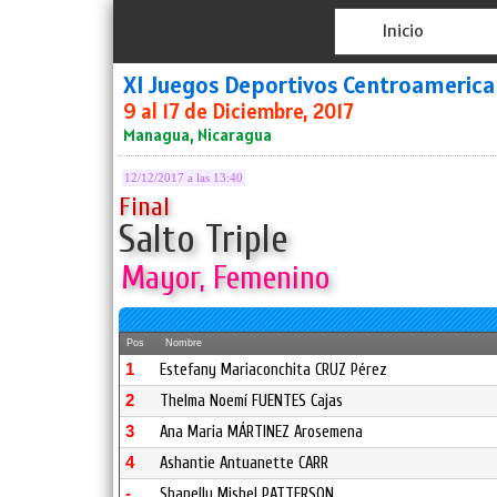
Inicio
XI Juegos Deportivos Centroameric
9 al 17 de Diciembre, 2017
Managua, Nicaragua
12/12/2017 a las 13:40
Final
Salto Triple
Mayor, Femenino
Pos
Nombre
1
Estefany Mariaconchita CRUZ Pérez
2
Thelma Noemí FUENTES Cajas
3
Ana Maria MÁRTINEZ Arosemena
4
Ashantie Antuanette CARR
-
Shanelly Mishel PATTERSON