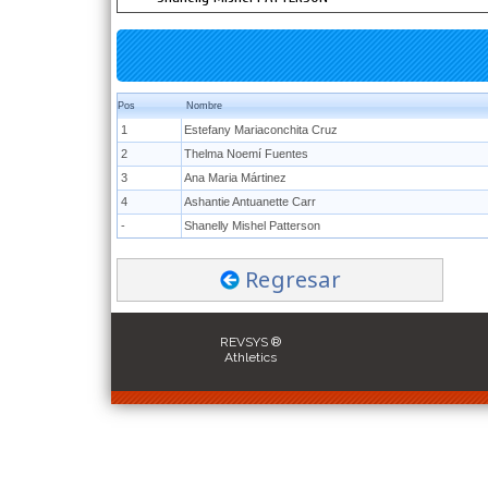
Pos
Nombre
1
Estefany Mariaconchita Cruz
2
Thelma Noemí Fuentes
3
Ana Maria Mártinez
4
Ashantie Antuanette Carr
-
Shanelly Mishel Patterson
Regresar
REVSYS ®
Athletics