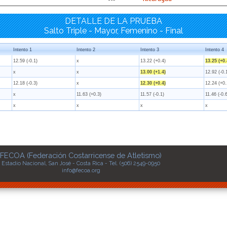
DETALLE DE LA PRUEBA
Salto Triple - Mayor, Femenino - Final
Intento 1
Intento 2
Intento 3
Intento 4
12.59 (-0.1)
x
13.22 (+0.4)
13.25 (+0.
x
x
13.00 (+1.4)
12.92 (-0.
12.18 (-0.3)
x
12.30 (+0.4)
12.24 (+0.
x
11.63 (+0.3)
11.57 (-0.1)
11.46 (-0.
x
x
x
x
FECOA (Federación Costarricense de Atletismo)
Estadio Nacional, San José - Costa Rica - Tel. (506) 2549-0950
info@fecoa.org