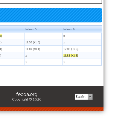
Intento 5
Intento 6
4)
-
x
1)
11.36 (+1.0)
x
1)
11.69 (+0.1)
12.08 (+0.3)
6)
x
11.82 (+2.6)
x
x
fecoa.org
Copyright © 2026