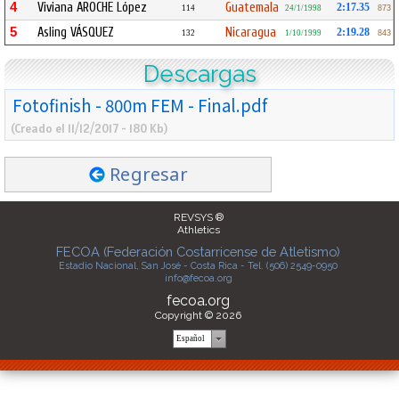
4
Viviana AROCHE López
Guatemala
2:17.35
114
24/1/1998
873
5
Asling VÁSQUEZ
Nicaragua
2:19.28
132
1/10/1999
843
Descargas
Fotofinish - 800m FEM - Final.pdf
(Creado el 11/12/2017 - 180 Kb)
Regresar
REVSYS ®
Athletics
FECOA (Federación Costarricense de Atletismo)
Estadio Nacional, San José - Costa Rica - Tel. (506) 2549-0950
info@fecoa.org
fecoa.org
Copyright © 2026