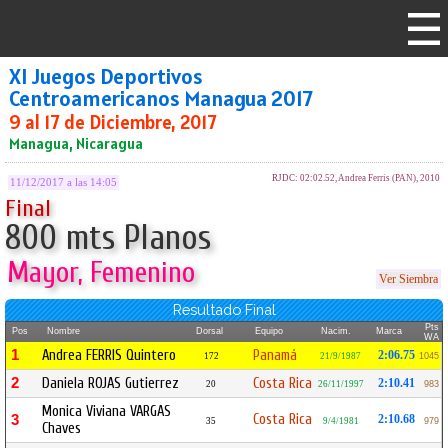
XI Juegos Deportivos
Centroamericanos Managua 2017
9 al 17 de Diciembre, 2017
Managua, Nicaragua
RJDC: 02:02.52, Andrea Ferris (PAN), 2010
11/12/2017 a las 14:05
Final
800 mts Planos
Mayor, Femenino
Ver Siembra
Resultado Final
Pts
Pos
Nombre
Dorsal
Equipo
Nacim.
Marca
WA
1
Andrea FERRIS Quintero
Panamá
2:06.75
172
21/9/1987
1045
2
Daniela ROJAS Gutierrez
Costa Rica
2:10.41
20
26/11/1997
983
Monica Viviana VARGAS
Costa Rica
3
2:10.68
35
9/4/1981
979
Chaves