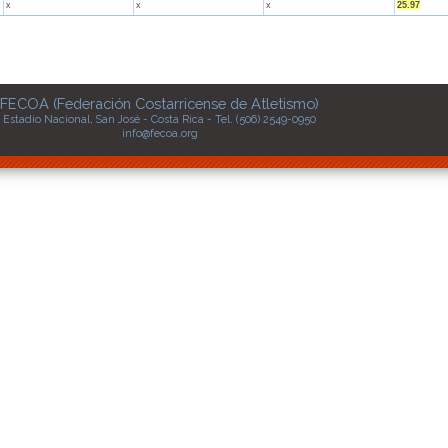
x
x
x
25.97
FECOA (Federación Costarricense de Atletismo)
Estadio Nacional, San José - Costa Rica - Tel. (506) 2549-0950
info@fecoa.org