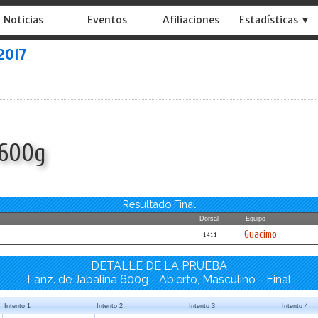
Noticias
Eventos
Afiliaciones
Estadísticas ▼
2017
 600g
Resultado Final
Dorsal
Equipo
Guacimo
1411
DETALLE DE LA PRUEBA
Lanz. de Jabalina 600g - Abierto, Masculino - Final
Intento 1
Intento 2
Intento 3
Intento 4