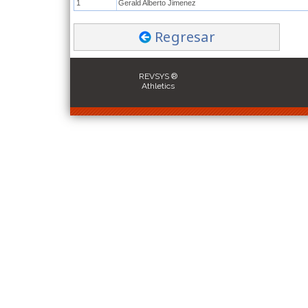
1
Gerald Alberto Jimenez
Regresar
REVSYS ®
Athletics