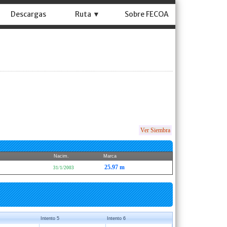
Descargas
Ruta ▼
Sobre FECOA
Ver Siembra
Nacim.
Marca
25.97 m
31/1/2003
Intento 5
Intento 6