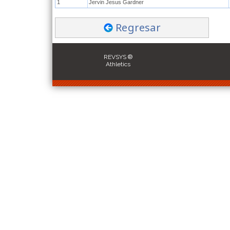
1
Jervin Jesus Gardner
Regresar
REVSYS ®
Athletics