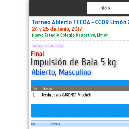
Inicio
Torneo Abierto FECOA - CCDR Limón 
24 y 25 de Junio, 2017
Nuevo Estadio Colegio Deportivo, Limón
24/06/2017 a las 15:15
Final
Impulsión de Bala 5 kg
Abierto, Masculino
Pos
Nombre
1
Jervin Jesus GARDNER Mitchell
Pos
Nombre