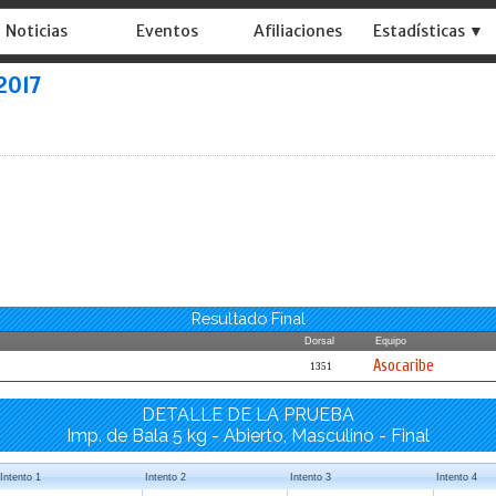
Noticias
Eventos
Afiliaciones
Estadísticas ▼
2017
Resultado Final
Dorsal
Equipo
Asocaribe
1351
DETALLE DE LA PRUEBA
Imp. de Bala 5 kg - Abierto, Masculino - Final
Intento 1
Intento 2
Intento 3
Intento 4