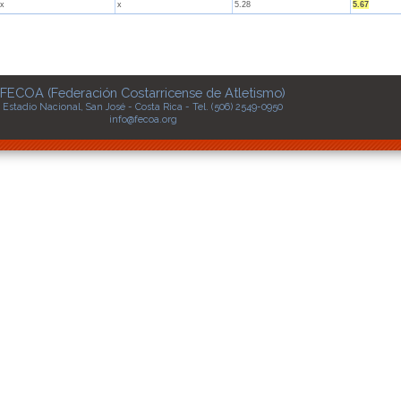
x
x
5.28
5.67
FECOA (Federación Costarricense de Atletismo)
Estadio Nacional, San José - Costa Rica - Tel. (506) 2549-0950
info@fecoa.org