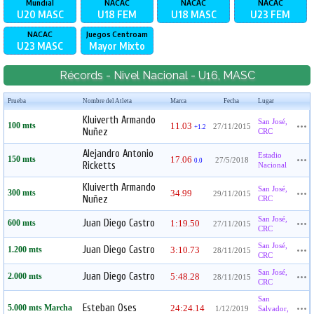
Mundial
NACAC
NACAC
NACAC
U20
MASC
U18
FEM
U18
MASC
U23
FEM
NACAC
Juegos Centroam
U23
MASC
Mayor
Mixto
Récords - Nivel Nacional - U16, MASC
Prueba
Nombre del Atleta
Marca
Fecha
Lugar
Kluiverth Armando
San José,
100 mts
11.03
27/11/2015
+1.2
Nuñez
CRC
Alejandro Antonio
Estadio
150 mts
17.06
27/5/2018
0.0
Ricketts
Nacional
Kluiverth Armando
San José,
300 mts
34.99
29/11/2015
Nuñez
CRC
San José,
Juan Diego Castro
600 mts
1:19.50
27/11/2015
CRC
San José,
Juan Diego Castro
1.200 mts
3:10.73
28/11/2015
CRC
San José,
Juan Diego Castro
2.000 mts
5:48.28
28/11/2015
CRC
San
Esteban Oses
5.000 mts Marcha
24:24.14
1/12/2019
Salvador,