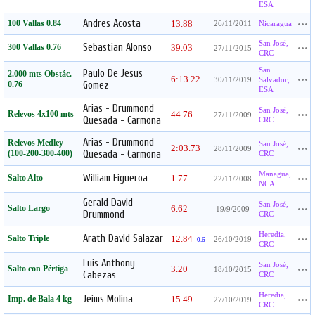
ESA
Andres Acosta
100 Vallas 0.84
13.88
26/11/2011
Nicaragua
San José,
Sebastian Alonso
300 Vallas 0.76
39.03
27/11/2015
CRC
San
Paulo De Jesus
2.000 mts Obstác.
6:13.22
30/11/2019
Salvador,
0.76
Gomez
ESA
Arias - Drummond
San José,
Relevos 4x100 mts
44.76
27/11/2009
Quesada - Carmona
CRC
Arias - Drummond
Relevos Medley
San José,
2:03.73
28/11/2009
(100-200-300-400)
Quesada - Carmona
CRC
Managua,
William Figueroa
Salto Alto
1.77
22/11/2008
NCA
Gerald David
San José,
Salto Largo
6.62
19/9/2009
Drummond
CRC
Heredia,
Arath David Salazar
Salto Triple
12.84
26/10/2019
-0.6
CRC
Luis Anthony
San José,
Salto con Pértiga
3.20
18/10/2015
Cabezas
CRC
Heredia,
Jeims Molina
Imp. de Bala 4 kg
15.49
27/10/2019
CRC