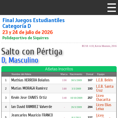
Final Juegos Estudiantiles
Categoría D
23 y 24 de julio de 2026
Polideportivo de Siquirres
RU18: 4.10, Kevin Montero, 2016
Salto con Pértiga
D, Masculino
Atletas Inscritos
Nombre del Atleta
Marca
Nacimiento
Dorsal
Equipo
Mathias HERRERA Bolaños
L.E.B. Belén
1
167
3.90
30/5/2009
L.E.B. Santa
Matias MORAGA Ramirez
2
193
3.80
3/3/2009
Cruz
Liceo
Kevin Jose CHAVES Ortiz
3
257
3.40
10/10/2009
Chacarita
Liceo Elías
Ian David RAMIREZ Valverde
4
284
-
26/3/2009
Leiva
Jeancarlos Mauricio FRANCO
Liceo
5
227
-
8/1/2011