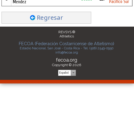
Pacífico Sur
Mendez
Regresar
REVSYS ®
Athletics
FECOA (Federación Costarricense de Atletismo)
Estadio Nacional, San José - Costa Rica - Tel. (506) 2549-0950
info@fecoa.org
fecoa.org
Copyright © 2026