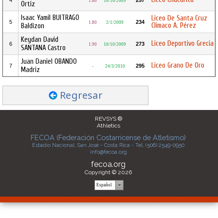
4
257
1.80
10/10/2009
Ortiz
Isaac Yamil BUITRAGO
Liceo De Santa Cruz
5
234
1.80
2/1/2009
Climaco A. Pérez
Baldizon
Keydan David
Liceo Deportivo Grecia
6
273
1.90
10/10/2009
SANTANA Castro
Juan Daniel OBANDO
Liceo Grano De Oro
7
295
-
24/3/2010
Madriz
Regresar
REVSYS ®
Athletics
FECOA (Federación Costarricense de Atletismo)
Estadio Nacional, San José - Costa Rica - Tel. (506) 2549-0950
info@fecoa.org
fecoa.org
Copyright © 2026