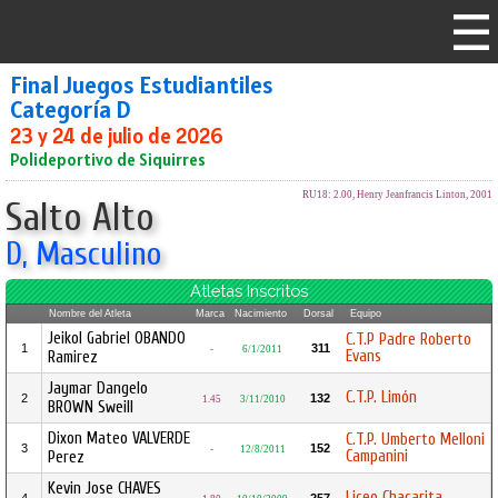
Final Juegos Estudiantiles
Categoría D
23 y 24 de julio de 2026
Polideportivo de Siquirres
RU18: 2.00, Henry Jeanfrancis Linton, 2001
Salto Alto
D, Masculino
Atletas Inscritos
Nombre del Atleta
Marca
Nacimiento
Dorsal
Equipo
Jeikol Gabriel OBANDO
C.T.P Padre Roberto
1
311
-
6/1/2011
Evans
Ramirez
Jaymar Dangelo
C.T.P. Limón
2
132
1.45
3/11/2010
BROWN Sweill
Dixon Mateo VALVERDE
C.T.P. Umberto Melloni
3
152
-
12/8/2011
Campanini
Perez
Kevin Jose CHAVES
Liceo Chacarita