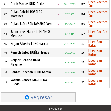
Liceo Pacífico
Derik Matias RUIZ Ortiz
41
222
-
28/11/2009
Sur
Dylan Gabriel ROSALES
Liceo Pacífico
42
224
-
7/7/2009
Sur
Martinez
Liceo Pacífico
Dylan Jafet SANTAMARIA Vega
43
225
-
29/1/2010
Sur
Jeancarlos Mauricio FRANCO
Liceo Pacífico
44
227
-
8/1/2011
Sur
Mendez
Liceo San
Bryan Alberto LOBO Garcia
45
16
-
21/11/2011
Rafael
Liceo San
Keneth Jafet NUÑEZ Trejos
46
17
-
24/3/2010
Rafael
Reyner Geraldo BAIRES
Liceo San
47
18
-
17/9/2009
Rafael
Navarro
Liceo San
Santos Esteban LOBO Garcia
48
19
-
20/3/2009
Rafael
Yoshua Rances MARCHENA
Liceo San
49
20
-
10/4/2010
Rafael
Quedo
Regresar
REVSYS ®