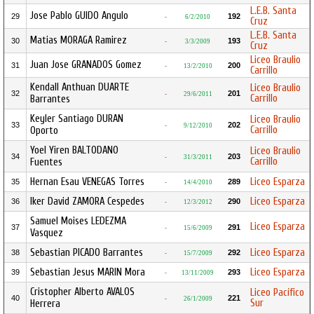
L.E.B. Santa
Jose Pablo GUIDO Angulo
29
192
-
6/2/2010
Cruz
L.E.B. Santa
Matias MORAGA Ramirez
30
193
-
3/3/2009
Cruz
Liceo Braulio
Juan Jose GRANADOS Gomez
31
200
-
13/2/2010
Carrillo
Kendall Anthuan DUARTE
Liceo Braulio
32
201
-
29/6/2011
Carrillo
Barrantes
Keyler Santiago DURAN
Liceo Braulio
33
202
-
9/12/2010
Carrillo
Oporto
Yoel Yiren BALTODANO
Liceo Braulio
34
203
-
31/3/2011
Carrillo
Fuentes
Hernan Esau VENEGAS Torres
Liceo Esparza
35
289
-
14/4/2010
Iker David ZAMORA Cespedes
Liceo Esparza
36
290
-
12/3/2012
Samuel Moises LEDEZMA
Liceo Esparza
37
291
-
15/6/2009
Vasquez
Sebastian PICADO Barrantes
Liceo Esparza
38
292
-
15/7/2009
Sebastian Jesus MARIN Mora
Liceo Esparza
39
293
-
13/11/2009
Cristopher Alberto AVALOS
Liceo Pacífico
40
221
-
26/1/2009
Sur
Herrera