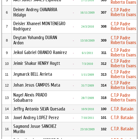
5
305
-
27/2/2010
Roberto Evans
Deiner Andrey CHAVARRIA
C.T.P Padre
6
307
-
16/11/2009
Roberto Evans
Hidalgo
Deisler Xhaneel MONTENEGRO
C.T.P Padre
7
308
-
24/3/2010
Roberto Evans
Rodriguez
Deytan Yohandry DURAN
C.T.P Padre
8
309
-
13/10/2009
Roberto Evans
Ardon
C.T.P Padre
Jeikol Gabriel OBANDO Ramirez
9
311
-
6/1/2011
Roberto Evans
C.T.P Padre
Jeimir Shakur HENRY Hoytt
10
312
-
7/3/2010
Roberto Evans
C.T.P Padre
Jeymarck BELL Arrieta
11
313
-
1/11/2009
Roberto Evans
C.T.P Padre
Johan Jesus CAMPOS Mata
12
314
-
31/7/2009
Roberto Evans
Nayel Alexis PRADO
C.T.P Padre
13
318
-
28/7/2009
Roberto Evans
Sobalbarro
Jeffry Antonio SILVA Quesada
C.T.P. Bataán
14
100
-
10/9/2010
Joxel Andrey LOPEZ Perez
C.T.P. Bataán
15
101
-
7/10/2011
Saymond Josue SANCHEZ
C.T.P. Bataán
16
102
-
23/10/2009
Murillo