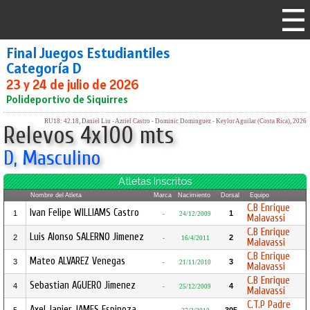
Final Juegos Estudiantiles
Categoría D
23 y 24 de julio de 2026
Polideportivo de Siquirres
RU18: 42.18, Daniel Liu - Azriel Castro - Dominic Dominguez - Keylor Aguilar (Costa Rica), 2026
Relevos 4x100 mts
D, Masculino
Atletas Inscritos
Nombre del Atleta
Marca
Nacimiento
Dorsal
Equipo
C.B Enrique
Ivan Felipe WILLIAMS Castro
1
1
-
24/12/2009
Malavassi
C.B Enrique
Luis Alonso SALERNO Jimenez
2
2
-
16/4/2011
Malavassi
C.B Enrique
Mateo ALVAREZ Venegas
3
3
-
21/11/2010
Malavassi
C.B Enrique
Sebastian AGUERO Jimenez
4
4
-
25/12/2009
Malavassi
C.T.P Padre
Axel Janier JAMES Espinoza