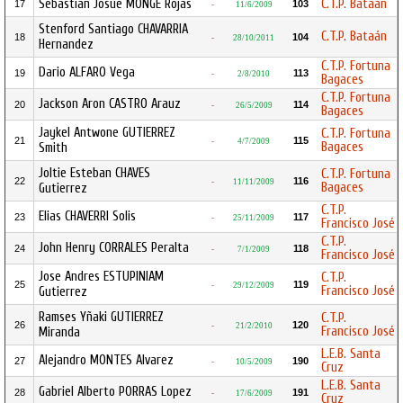
Sebastian Josue MONGE Rojas
C.T.P. Bataán
17
103
-
11/6/2009
Stenford Santiago CHAVARRIA
C.T.P. Bataán
18
104
-
28/10/2011
Hernandez
C.T.P. Fortuna
Dario ALFARO Vega
19
113
-
2/8/2010
Bagaces
C.T.P. Fortuna
Jackson Aron CASTRO Arauz
20
114
-
26/5/2009
Bagaces
Jaykel Antwone GUTIERREZ
C.T.P. Fortuna
21
115
-
4/7/2009
Bagaces
Smith
Joltie Esteban CHAVES
C.T.P. Fortuna
22
116
-
11/11/2009
Bagaces
Gutierrez
C.T.P.
Elias CHAVERRI Solis
23
117
-
25/11/2009
Francisco José
C.T.P.
John Henry CORRALES Peralta
24
118
-
7/1/2009
Francisco José
Jose Andres ESTUPINIAM
C.T.P.
25
119
-
29/12/2009
Francisco José
Gutierrez
Ramses Yñaki GUTIERREZ
C.T.P.
26
120
-
21/2/2010
Francisco José
Miranda
L.E.B. Santa
Alejandro MONTES Alvarez
27
190
-
10/5/2009
Cruz
L.E.B. Santa
Gabriel Alberto PORRAS Lopez
28
191
-
17/6/2009
Cruz