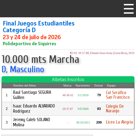
Final Juegos Estudiantiles
Categoría D
23 y 24 de julio de 2026
Polideportivo de Siquirres
RU18: 44:57.88, Eduard Jesus Arias (Costa Rica), 2019
10.000 mts Marcha
D, Masculino
Atletas Inscritos
Nombre del Atleta
Marca
Nacimiento
Dorsal
Equipo
Raul Santiago SEGURA
Col Seráfico
1
79
48:49.43
3/1/2010
San Francisco
Guillen
Isaac Eduardo ALVARADO
Colegio De
2
83
59:37.07
9/9/2009
Naranjo
Rodriguez
Jeremy Caleb SOLANO
Liceo La Alegría
3
299
-
30/10/2011
Molina