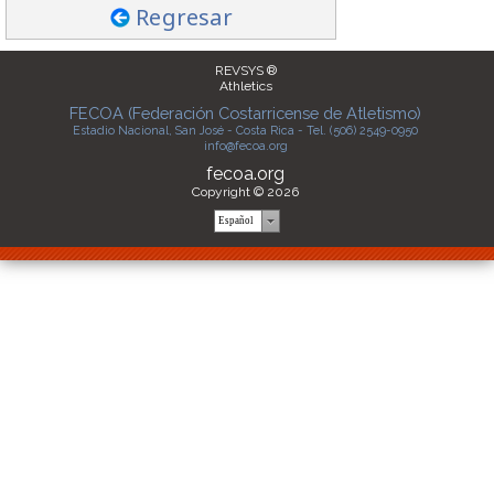
Regresar
REVSYS ®
Athletics
FECOA (Federación Costarricense de Atletismo)
Estadio Nacional, San José - Costa Rica - Tel. (506) 2549-0950
info@fecoa.org
fecoa.org
Copyright © 2026