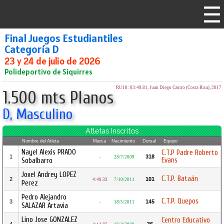
Final Juegos Estudiantiles
Categoría D
23 y 24 de julio de 2026
Polideportivo de Siquirres
RU18: 03:49.81, Juan Diego Castro (Costa Rica), 2017
1.500 mts Planos
D, Masculino
Atletas Inscritos
Nombre del Atleta
Marca
Nacimiento
Dorsal
Equipo
Nayel Alexis PRADO
C.T.P Padre Roberto
1
318
-
28/7/2009
Evans
Sobalbarro
Joxel Andrey LOPEZ
C.T.P. Bataán
2
101
4:49.33
7/10/2011
Perez
Pedro Alejandro
C.T.P. Quepos
3
145
-
18/5/2011
SALAZAR Artavia
Lino Jose GONZALEZ
Centro Educativo