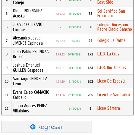
4
36
4:14.87
16/4/2009
East Side
Conejo
Diego RODRIGUEZ
Col Seráfico San
5
78
4:05.73
30/3/2009
Francisco
Acosta
Juan Jose LIZANO
Colegio Diocesano
6
58
-
25/1/2010
Padre Eladio Sancho
Campos
Alexandro Josue
Colegio La Palma
7
94
4:27.44
1/4/2009
JIMENEZ Espinoza
Juan Pablo ESPINOZA
L.E.B. La Cruz
8
171
5:01.92
26/10/2011
Briceño
Jeshua Emanuel
L.E.B. Río Jiménez
9
183
4:50.81
23/11/2010
GUILLEN Cespedes
Santiago CHINCHILLA
Liceo De Escazú
10
262
4:34.89
21/1/2011
Leon
Evans Caleb CAMACHO
Liceo De San Isidro
11
265
4:14.36
27/12/2010
Carballo
Johan Andres PEREZ
Liceo Sámara
12
9
-
24/5/2010
Villalobos
Regresar