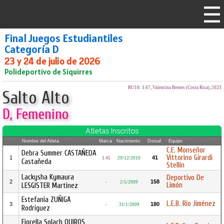
Final Juegos Estudiantiles
Categoría D
23 y 24 de julio de 2026
Polideportivo de Siquirres
RU18: 1.67, Valentina Brenes (Costa Rica), 2023
Salto Alto
D, Femenino
Atletas Inscritos
Nombre del Atleta
Marca
Nacimiento
Dorsal
Equipo
C.E. Monseñor
Debra Summer CASTAÑEDA
Vittorino Girardi
1
41
1.45
29/12/2010
Castañeda
Stellin
Lackysha Kymaura
Deportivo De
2
158
-
2/5/2009
Limón
LESGISTER Martinez
Estefania ZUÑIGA
L.E.B. Río Jiménez
3
180
-
31/1/2009
Rodriguez
Fiorella Solach QUIROS