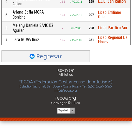
L.E.B. San Ramón
4
189
1.55
17/2/2011
Caton
Ariana Sofia MORA
Liceo Emiliano
5
207
1.30
26/2/2010
Odio
Boniche
Melany Daniela SANCHEZ
Liceo Pacífico Sur
6
228
-
2/2/2009
Aguilar
Liceo Regional De
Lara ROJAS Ruiz
7
231
1.35
24/2/2009
Flores
Regresar
REVSYS ®
Athletics
FECOA (Federación Costarricense de Atletismo)
Estadio Nacional, San José - Costa Rica - Tel. (506) 2549-0950
info@fecoa.org
fecoa.org
Copyright © 2026