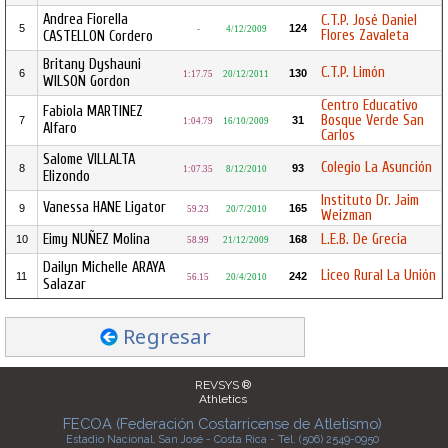
Andrea Fiorella
C.T.P. José Daniel
5
124
-
4/12/2009
Flores Zavaleta
CASTELLON Cordero
Britany Dyshauni
C.T.P. Limón
6
130
1:17.75
20/12/2011
WILSON Gordon
Centro Educativo
Fabiola MARTINEZ
Bosque Verde San
7
31
1:04.79
16/10/2009
Alfaro
Carlos
Salome VILLALTA
Colegio La Asunción
8
93
1:07.35
8/12/2010
Elizondo
Instituto Dr. Jaim
Vanessa HANE Ligator
9
165
59.23
20/7/2010
Weizman
Eimy NUÑEZ Molina
L.E.B. De Grecia
10
168
58.99
21/12/2009
Dailyn Michelle ARAYA
Liceo Rural La Unión
11
242
56.15
20/4/2010
Salazar
Regresar
REVSYS ®
Athletics
FECOA (Federación Costarricense de Atletismo)
Estadio Nacional, San José - Costa Rica - Tel. (506) 2549-0950