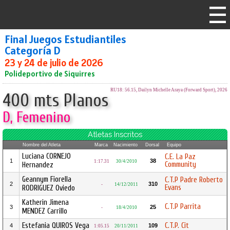
Final Juegos Estudiantiles
Categoría D
23 y 24 de julio de 2026
Polideportivo de Siquirres
RU18: 56.15, Dailyn Michelle Araya (Forward Sport), 2026
400 mts Planos
D, Femenino
Atletas Inscritos
Nombre del Atleta
Marca
Nacimiento
Dorsal
Equipo
Luciana CORNEJO
C.E. La Paz
1
38
1:17.31
30/4/2010
Community
Hernandez
Geannym Fiorella
C.T.P Padre Roberto
2
310
-
14/12/2011
Evans
RODRIGUEZ Oviedo
Katherin Jimena
C.T.P Parrita
3
25
-
18/4/2010
MENDEZ Carrillo
Estefania QUIROS Vega
C.T.P. Cit
4
109
1:05.15
20/11/2011