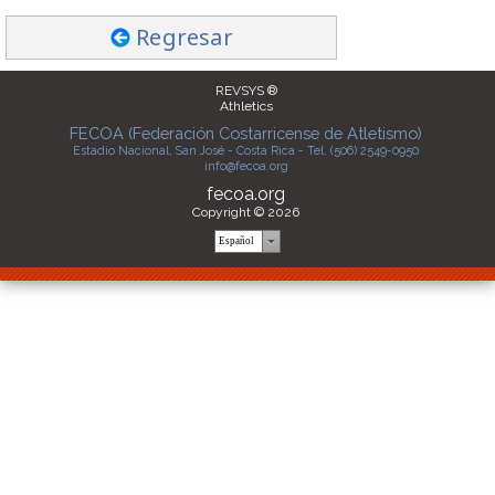
Regresar
REVSYS ®
Athletics
FECOA (Federación Costarricense de Atletismo)
Estadio Nacional, San José - Costa Rica - Tel. (506) 2549-0950
info@fecoa.org
fecoa.org
Copyright © 2026