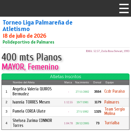
Torneo Liga Palmareña de
Atletismo
18 de julio de 2026
Polideportivo de Palmares
RMA: 52.57, Zoila Rosa Stewart, 1993
400 mts Planos
MAYOR, Femenino
Atletas Inscritos
Nombre del Atleta
Marca
Nacimiento
Dorsal
Equipo
Angelica Valeria QUIROS
Ccdr Paraíso
1
3554
-
27/11/2002
Bermudez
Ivannia TORRES Mesen
Palmares
2
1179
1:12.55
19/7/1981
Team Sergio
Pamela COREA Ulate
3
1325
-
27/1/1992
Molina
Shelsea Zurima CONNOR
Turrialba
4
73
1:04.78
28/12/2005
Torres