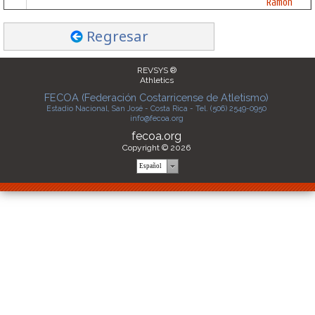
Ramón
Regresar
REVSYS ®
Athletics
FECOA (Federación Costarricense de Atletismo)
Estadio Nacional, San José - Costa Rica - Tel. (506) 2549-0950
info@fecoa.org
fecoa.org
Copyright © 2026