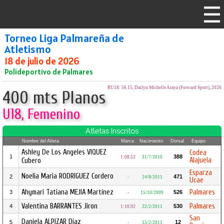
Torneo Liga Palmareña de
Atletismo
18 de julio de 2026
Polideportivo de Palmares
RU18: 56.15, Dailyn Michelle Araya (Forward Sport), 2026
400 mts Planos
U18, Femenino
Atletas Inscritos
Nombre del Atleta
Marca
Nacimiento
Dorsal
Equipo
Ashley De Los Angeles VIQUEZ
Codea
1
388
1:08.53
31/7/2010
Alajuela
Cubero
Esparza
Noelia Maria RODRIGUEZ Cordero
2
471
-
24/8/2011
Ucae
Ahymari Tatiana MEJIA Martínez
Palmares
3
526
-
15/10/2009
Valentina BARRANTES Jiron
Palmares
4
530
1:10.92
22/2/2011
San
Daniela ALPIZAR Diaz
5
12
-
15/2/2011