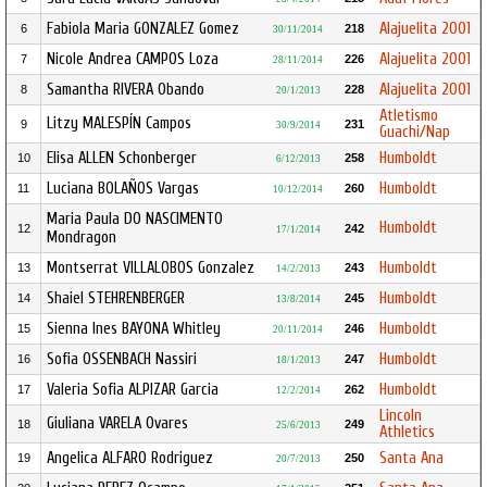
Fabiola Maria GONZALEZ Gomez
Alajuelita 2001
6
218
30/11/2014
Nicole Andrea CAMPOS Loza
Alajuelita 2001
7
226
28/11/2014
Samantha RIVERA Obando
Alajuelita 2001
8
228
20/1/2013
Atletismo
Litzy MALESPÍN Campos
9
231
30/9/2014
Guachi/Nap
Elisa ALLEN Schonberger
Humboldt
10
258
6/12/2013
Luciana BOLAÑOS Vargas
Humboldt
11
260
10/12/2014
Maria Paula DO NASCIMENTO
Humboldt
12
242
17/1/2014
Mondragon
Montserrat VILLALOBOS Gonzalez
Humboldt
13
243
14/2/2013
Shaiel STEHRENBERGER
Humboldt
14
245
13/8/2014
Sienna Ines BAYONA Whitley
Humboldt
15
246
20/11/2014
Sofia OSSENBACH Nassiri
Humboldt
16
247
18/1/2013
Valeria Sofia ALPIZAR Garcia
Humboldt
17
262
12/2/2014
Lincoln
Giuliana VARELA Ovares
18
249
25/6/2013
Athletics
Angelica ALFARO Rodriguez
Santa Ana
19
250
20/7/2013