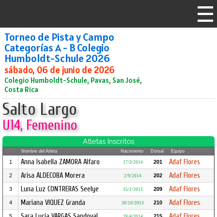
Torneo de Pista y Campo
Categorías A - B Colegio
Humboldt-Schule 2026
sábado, 06 de junio de 2026
Colegio Humboldt-Schule, Pavas, San José,
Costa Rica
Salto Largo
U14, Femenino
Atletas Inscritos
Nombre del Atleta
Nacimiento
Dorsal
Equipo
Anna Isabella ZAMORA Alfaro
Adaf Flores
1
201
17/3/2014
Arisa ALDECOBA Morera
Adaf Flores
2
202
2/9/2014
Luna Luz CONTRERAS Seelye
Adaf Flores
3
209
15/1/2013
Mariana VIQUEZ Granda
Adaf Flores
4
210
30/10/2013
Sara Lucia VARGAS Sandoval
Adaf Flores
5
215
28/4/2014