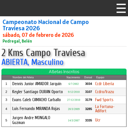
Campeonato Nacional de Campo
Traviesa 2026
sábado, 07 de febrero de 2026
Pedregal, Belén
2 Kms Campo Traviesa
ABIERTA, Masculino
Atletas Inscritos
Nombre del Atleta
Nacimiento
Dorsal
Equipo
Dennis Junior AMADOR Jarquin
Ccdr Liberia
1
3034
6/7/2002
Keyler Santiago DURAN Oporto
Ccdro/Irazu
2
3107
9/12/2010
Evans Caleb CAMACHO Carballo
Fwd Sports
3
3179
27/12/2010
La Fortuna-
Luis Fernando MIRANDA Rojas
4
3285
20/3/2009
Adifort
Jurgen Andre MONGALO
Ucr
5
3335
14/3/2007
Guzman