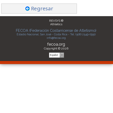
Regresar
REVSYS ®
Athletics
FECOA (Federación Costarricense de Atletismo)
Estadio Nacional, San José - Costa Rica - Tel. (506) 2549-0950
info@fecoa.org
fecoa.org
Copyright © 2026