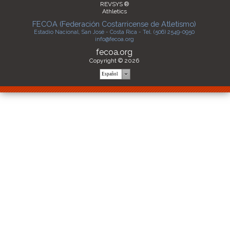
REVSYS ®
Athletics
FECOA (Federación Costarricense de Atletismo)
Estadio Nacional, San José - Costa Rica - Tel. (506) 2549-0950
info@fecoa.org
fecoa.org
Copyright © 2026