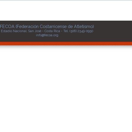
FECOA (Federación Costarricense de Atletismo)
Estadio Nacional, San José - Costa Rica - Tel. (506) 2549-0950
info@fecoa.org