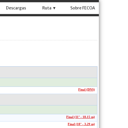
Descargas
Ruta ▼
Sobre FECOA
Final (DNS)
Final (11° - 18.15 m)
Final (10° - 3.29 m)