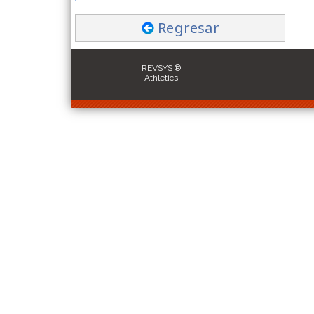
Regresar
REVSYS ®
Athletics