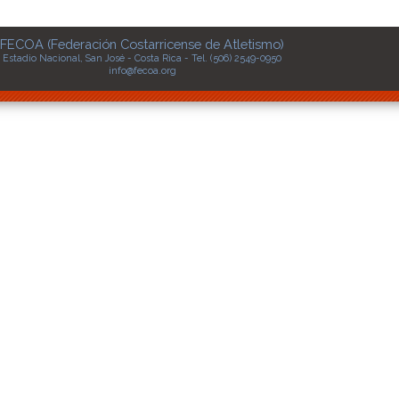
FECOA (Federación Costarricense de Atletismo)
Estadio Nacional, San José - Costa Rica - Tel. (506) 2549-0950
info@fecoa.org