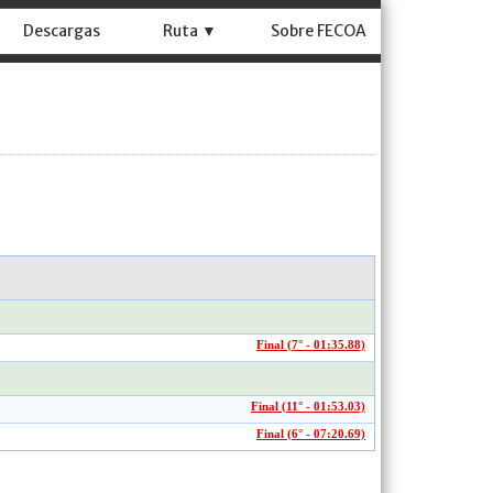
Descargas
Ruta ▼
Sobre FECOA
Final (7° - 01:35.88)
Final (11° - 01:53.03)
Final (6° - 07:20.69)