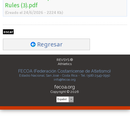
Rules (3).pdf
(Creado el 24/6/2026 - 2224 Kb)
oscar
Regresar
REVSYS ®
Athletics
FECOA (Federación Costarricense de Atletismo)
Estadio Nacional, San José - Costa Rica - Tel. (506) 2549-0950
info@fecoa.org
fecoa.org
Copyright © 2026