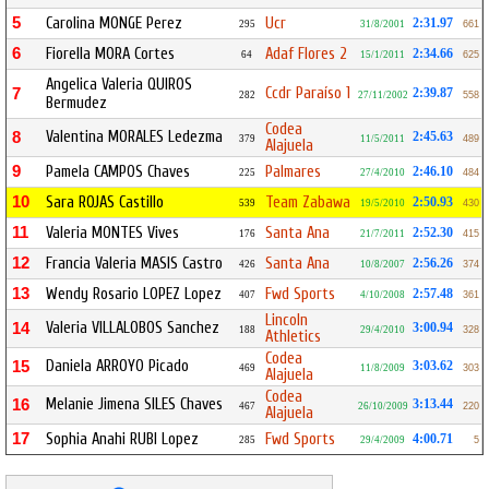
5
Carolina MONGE Perez
Ucr
2:31.97
295
31/8/2001
661
6
Fiorella MORA Cortes
Adaf Flores 2
2:34.66
64
15/1/2011
625
Angelica Valeria QUIROS
Ccdr Paraíso 1
7
2:39.87
282
27/11/2002
558
Bermudez
Codea
Valentina MORALES Ledezma
8
2:45.63
379
11/5/2011
489
Alajuela
9
Pamela CAMPOS Chaves
Palmares
2:46.10
225
27/4/2010
484
10
Sara ROJAS Castillo
Team Zabawa
2:50.93
539
19/5/2010
430
11
Valeria MONTES Vives
Santa Ana
2:52.30
176
21/7/2011
415
12
Francia Valeria MASIS Castro
Santa Ana
2:56.26
426
10/8/2007
374
13
Wendy Rosario LOPEZ Lopez
Fwd Sports
2:57.48
407
4/10/2008
361
Lincoln
Valeria VILLALOBOS Sanchez
14
3:00.94
188
29/4/2010
328
Athletics
Codea
Daniela ARROYO Picado
15
3:03.62
469
11/8/2009
303
Alajuela
Codea
Melanie Jimena SILES Chaves
16
3:13.44
467
26/10/2009
220
Alajuela
17
Sophia Anahi RUBI Lopez
Fwd Sports
4:00.71
285
29/4/2009
5