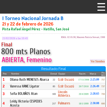
I Torneo Nacional Jornada B
21 y 22 de febrero de 2026
Pista Rafael Ángel Pérez - Hatillo, San José
RMA: 02:05.98, Maureen Patricia Stewart, 1988
21/02/2026 a las 10:45
Final
800 mts Planos
ABIERTA, Femenino
Ver Siembra
Resultado Final
Pts
Pos
Nombre
Dorsal
Equipo
Nacim.
Marca
WA
1
Dilana Ruth MENESES Abarca
Ccdr Escazú
2:25.09
22
17/11/2006
757
2
Vanessa HANE Ligator
Ccdr Escazú
2:26.49
83
20/7/2010
737
Lincoln
Sofia BOLAÑOS Atan
3
2:28.65
183
20/4/2009
706
Athletics
Leidy Victoria CESPEDES
Palmares
4
2:30.08
217
18/1/1999
686
Acosta