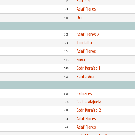
San José
174
Adaf Flores
29
Ucr
465
Adaf Flores 2
105
Turrialba
73
Adaf Flores
104
Emva
443
Ccdr Paraíso 1
510
Santa Ana
426
Palmares
526
Codea Alajuela
388
Ccdr Paraíso 2
488
Adaf Flores
30
Adaf Flores
48