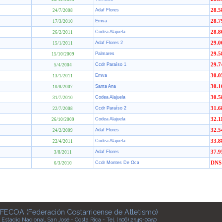
Adaf Flores
28.5
24/7/2008
Emva
28.7
17/3/2010
Codea Alajuela
28.8
26/2/2011
Adaf Flores 2
29.0
15/1/2011
Palmares
29.5
15/10/2009
Ccdr Paraíso 1
29.7
5/4/2004
Emva
30.0
13/1/2011
Santa Ana
30.1
10/8/2007
Codea Alajuela
30.5
31/7/2010
Ccdr Paraíso 2
31.6
22/7/2008
Codea Alajuela
32.1
26/10/2009
Adaf Flores
32.5
24/2/2009
Codea Alajuela
33.8
22/4/2011
Adaf Flores
37.9
3/8/2011
Ccdr Montes De Oca
DNS
6/3/2010
FECOA (Federación Costarricense de Atletismo)
Estadio Nacional, San José - Costa Rica - Tel. (506) 2549-0950