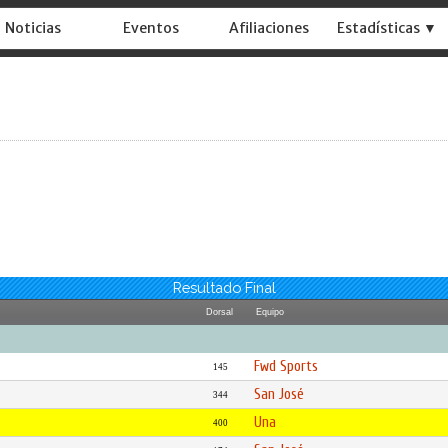
Noticias
Eventos
Afiliaciones
Estadísticas ▼
Resultado Final
Dorsal
Equipo
Fwd Sports
145
San José
344
Una
400