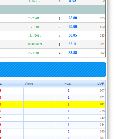
DNS
6/3/2010
0
6
28.80
26/2/2011
625
3
29.00
15/1/2011
610
2
30.05
13/1/2011
535
6
32.11
26/10/2009
401
5
33.88
22/4/2011
302
4
a
Viento
Heat
IAAF
1
8
907
1
8
871
1
8
811
1
7
778
1
2
749
1
8
744
2
5
690
2
3
684