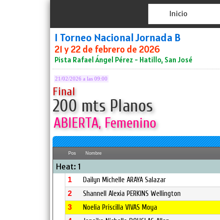
Inicio
I Torneo Nacional Jornada B
21 y 22 de febrero de 2026
Pista Rafael Ángel Pérez - Hatillo, San José
21/02/2026 a las 09:00
Final
200 mts Planos
ABIERTA, Femenino
Pos
Nombre
Heat: 1
1
Dailyn Michelle ARAYA Salazar
2
Shannell Alexia PERKINS Wellington
3
Noelia Priscilla VIVAS Moya