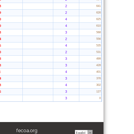
2
8
641
2
9
626
4
0
625
4
0
610
3
8
568
2
4
556
4
5
535
2
0
531
3
8
499
3
8
428
4
1
401
3
4
376
4
8
302
3
5
127
3
0
fecoa.org