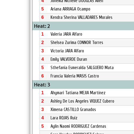
4
Joneika Nichelle DOUGLAS Allen
5
Ariana ARRIAGA Ocampo
6
Kendra Sherina VALLADARES Morales
Heat: 2
1
Valeria JARA Alfaro
2
Shelsea Zurima CONNOR Torres
3
Victoria JARA Alfaro
4
Emily VALVERDE Duran
5
Sthefania Esmeralda SALGUERO Mata
6
Francia Valeria MASIS Castro
Heat: 3
1
Ahymari Tatiana MEJIA Martínez
2
Ashley De Los Angeles VIQUEZ Cubero
3
Ximena CASTILLO Granados
4
Lara ROJAS Ruiz
5
Aylin Naomi RODRIGUEZ Cardenas