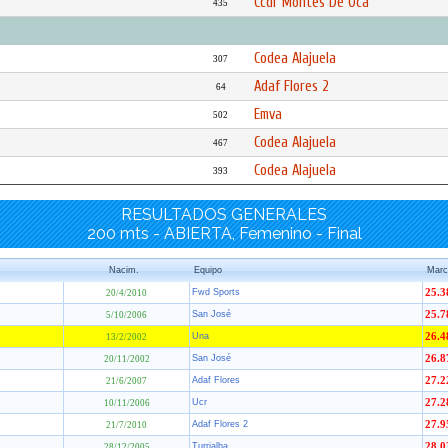
Ccdr Montes De Oca
435
Codea Alajuela
307
Adaf Flores 2
64
Emva
502
Codea Alajuela
467
Codea Alajuela
393
RESULTADOS GENERALES
200 mts - ABIERTA, Femenino - Final
Nacim.
Equipo
Marc
Fwd Sports
25.3
20/4/2010
San José
25.7
5/10/2006
Una
26.4
13/2/2002
San José
26.8
20/11/2002
Adaf Flores
27.2
21/6/2007
Ucr
27.2
10/11/2006
Adaf Flores 2
27.9
21/7/2010
Turrialba
28.0
28/12/2005