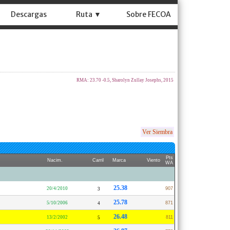
Descargas
Ruta ▼
Sobre FECOA
RMA: 23.70 -0.5, Sharolyn Zullay Josephs, 2015
Ver Siembra
Pts
Nacim.
Carril
Marca
Viento
WA
25.38
20/4/2010
907
3
25.78
5/10/2006
871
4
26.48
13/2/2002
811
5