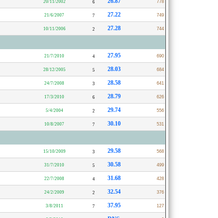
26.87
20/11/2002
778
6
27.22
21/6/2007
749
7
27.28
10/11/2006
744
2
27.95
21/7/2010
690
4
28.03
28/12/2005
684
5
28.58
24/7/2008
641
3
28.79
17/3/2010
626
6
29.74
5/4/2004
556
2
30.10
10/8/2007
531
7
29.58
15/10/2009
568
3
30.58
31/7/2010
499
5
31.68
22/7/2008
428
4
32.54
24/2/2009
376
2
37.95
3/8/2011
127
7