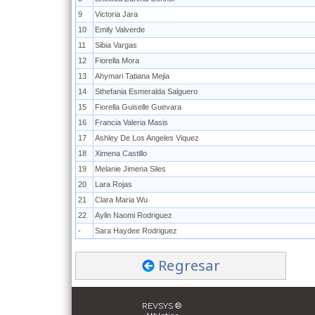
9
Victoria Jara
10
Emily Valverde
11
Sibia Vargas
12
Fiorella Mora
13
Ahymari Tatiana Mejia
14
Sthefania Esmeralda Salguero
15
Fiorella Guiselle Guevara
16
Francia Valeria Masis
17
Ashley De Los Angeles Viquez
18
Ximena Castillo
19
Melanie Jimena Siles
20
Lara Rojas
21
Clara Maria Wu
22
Aylin Naomi Rodriguez
-
Sara Haydee Rodriguez
Regresar
REVSYS ®