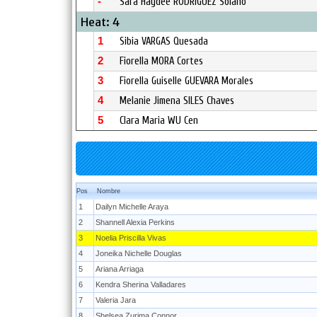
-
Sara Haydee RODRIGUEZ Solano
Heat: 4
1
Sibia VARGAS Quesada
2
Fiorella MORA Cortes
3
Fiorella Guiselle GUEVARA Morales
4
Melanie Jimena SILES Chaves
5
Clara Maria WU Cen
Pos
Nombre
1
Dailyn Michelle Araya
2
Shannell Alexia Perkins
3
Noelia Priscilla Vivas
4
Joneika Nichelle Douglas
5
Ariana Arriaga
6
Kendra Sherina Valladares
7
Valeria Jara
8
Shelsea Zurima Connor