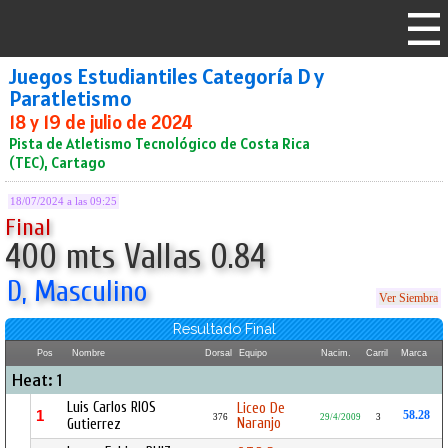
Juegos Estudiantiles Categoría D y
Paratletismo
18 y 19 de julio de 2024
Pista de Atletismo Tecnológico de Costa Rica
(TEC), Cartago
18/07/2024 a las 09:25
Final
400 mts Vallas 0.84
D, Masculino
Ver Siembra
Resultado Final
Pos
Nombre
Dorsal
Equipo
Nacim.
Carril
Marca
Heat: 1
Luis Carlos RIOS
Liceo De
1
58.28
376
29/4/2009
3
Naranjo
Gutierrez