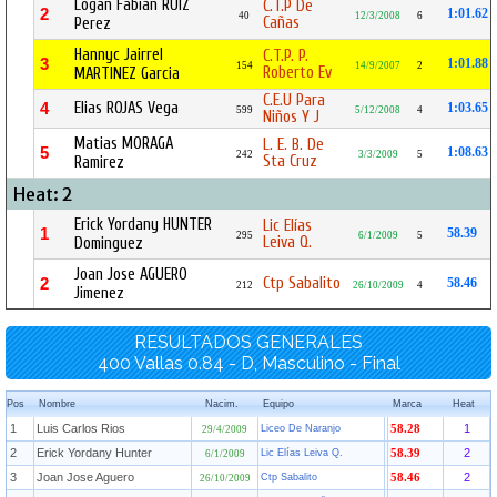
Logan Fabian RUIZ
C.T.P De
2
1:01.62
40
12/3/2008
6
Cañas
Perez
Hannyc Jairrel
C.T.P. P.
3
1:01.88
154
14/9/2007
2
Roberto Ev
MARTINEZ Garcia
C.E.U Para
Elias ROJAS Vega
4
1:03.65
599
5/12/2008
4
Niños Y J
Matias MORAGA
L. E. B. De
5
1:08.63
242
3/3/2009
5
Sta Cruz
Ramirez
Heat: 2
Erick Yordany HUNTER
Lic Elías
1
58.39
295
6/1/2009
5
Leiva Q.
Dominguez
Joan Jose AGUERO
Ctp Sabalito
2
58.46
212
26/10/2009
4
Jimenez
RESULTADOS GENERALES
400 Vallas 0.84 - D, Masculino - Final
Pos
Nombre
Nacim.
Equipo
Marca
Heat
1
Luis Carlos Rios
1
Liceo De Naranjo
58.28
29/4/2009
2
Erick Yordany Hunter
2
Lic Elías Leiva Q.
58.39
6/1/2009
3
Joan Jose Aguero
2
Ctp Sabalito
58.46
26/10/2009