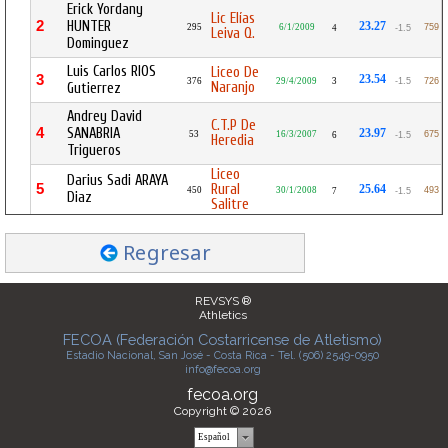
Erick Yordany
Lic Elías
2
HUNTER
23.27
295
6/1/2009
759
4
-1.5
Leiva Q.
Dominguez
Luis Carlos RIOS
Liceo De
3
23.54
376
29/4/2009
3
-1.5
726
Naranjo
Gutierrez
Andrey David
C.T.P De
4
SANABRIA
23.97
53
16/3/2007
675
6
-1.5
Heredia
Trigueros
Liceo
Darius Sadi ARAYA
5
Rural
25.64
450
30/1/2008
493
7
-1.5
Diaz
Salitre
Regresar
REVSYS ®
Athletics
FECOA (Federación Costarricense de Atletismo)
Estadio Nacional, San José - Costa Rica - Tel. (506) 2549-0950
info@fecoa.org
fecoa.org
Copyright © 2026