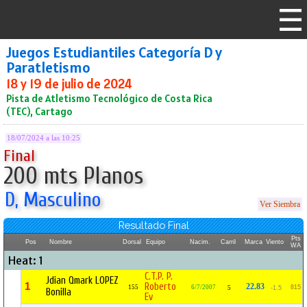
Juegos Estudiantiles Categoría D y
Paratletismo
18 y 19 de julio de 2024
Pista de Atletismo Tecnológico de Costa Rica
(TEC), Cartago
18/07/2024 a las 10:25
Final
200 mts Planos
D, Masculino
Ver Siembra
Resultado Final
Pts
Pos
Nombre
Dorsal
Equipo
Nacim.
Carril
Marca
Viento
WA
Heat: 1
C.T.P. P.
Jdian Qmark LOPEZ
1
Roberto
22.83
155
6/7/2007
815
5
-1.5
Bonilla
Ev