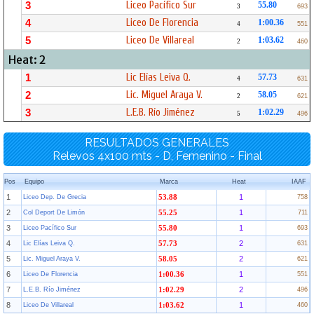
Liceo Pacífico Sur
3
55.80
3
693
Liceo De Florencia
4
1:00.36
4
551
Liceo De Villareal
5
1:03.62
2
460
Heat: 2
Lic Elías Leiva Q.
1
57.73
4
631
Lic. Miguel Araya V.
2
58.05
2
621
L.E.B. Río Jiménez
3
1:02.29
5
496
RESULTADOS GENERALES
Relevos 4x100 mts - D, Femenino - Final
Pos
Equipo
Marca
Heat
IAAF
1
1
Liceo Dep. De Grecia
53.88
758
2
1
Col Deport De Limón
55.25
711
3
1
Liceo Pacífico Sur
55.80
693
4
2
Lic Elías Leiva Q.
57.73
631
5
2
Lic. Miguel Araya V.
58.05
621
6
1
Liceo De Florencia
1:00.36
551
7
2
L.E.B. Río Jiménez
1:02.29
496
8
1
Liceo De Villareal
1:03.62
460