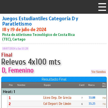
Juegos Estudiantiles Categoría D y
Paratletismo
18 y 19 de julio de 2024
Pista de Atletismo Tecnológico de Costa Rica
(TEC), Cartago
18/07/2024 a las 11:20
Final
Relevos 4x100 mts
D, Femenino
Ver Siembra
Resultado Final
Pts
Pos
Nombre
Equipo
Carril
Marca
WA
Heat: 1
Liceo Dep. De Grecia
1
53.88
7
758
Col Deport De Limón
2
55.25
6
711