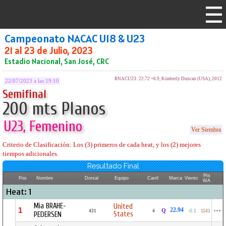
Campeonato NACAC U18 & U23
21 al 23 de Julio, 2023
Estadio Nacional, San José, CRC
RNACU23: 22.72 +0.9, Kimberly Duncan (USA), 2012
22/07/2023 a las 19:10
Semifinal
200 mts Planos
U23, Femenino
Ver Siembra
Criterio de Clasificación: Los (3) primeros de cada heat, y los (2) mejores
tiempos adicionales.
Resultado Final
Pts
Pos
Nombre
Dorsal
Equipo
Carril
Marca
Viento
WA
Heat: 1
Mia BRAHE-
United
1
22.94
Q
431
4
-0.1
1141
States
PEDERSEN