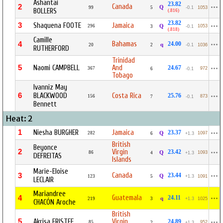
Ashantai
23.82
Canada
2
Q
99
5
-0.1
1053
BOLLERS
(.816)
23.82
3
Shaquena FOOTE
Jamaica
296
Q
1053
3
-0.1
(.818)
Camille
Bahamas
4
24.00
q
20
2
-0.1
1036
RUTHERFORD
Trinidad
5
Naomi CAMPBELL
And
24.67
367
972
6
-0.1
Tobago
Ivanniz May
6
BLACKWOOD
Costa Rica
25.76
156
873
7
-0.1
Bennett
Heat: 2
1
Niesha BURGHER
Jamaica
23.37
282
Q
1097
6
+1.3
British
Beyonce
2
Virgin
23.42
86
Q
1093
4
+1.3
DEFREITAS
Islands
Marie-Eloise
Canada
3
23.44
Q
123
5
+1.3
1091
LECLAIR
Mariandree
Guatemala
4
24.11
q
219
3
+1.3
1025
CHACÓN Aroche
British
5
Akrisa ERISTEE
Virgin
24.89
85
952
2
+1.3