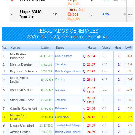
Islands
Turks And
Chyna ANITA
-
Caicos
DNS
383
0
7
Simmons
Islands
RESULTADOS GENERALES
200 mts - U23, Femenino - Semifinal
Pos
Nombre
Nacim.
Equipo
Marca
Viento
Heat
IAAF
Mia Brahe-
1
1
United States
Q
22.94
-0.1
1141
28/11/2005
Pedersen
2
Niesha Burgher
2
Jamaica
Q
23.37
+1.3
1097
8/8/2002
3
Beyonce Defreitas
2
British Virgin Islands
Q
23.42
+1.3
1093
9/3/2001
Marie-Eloise
4
2
Canada
Q
23.44
+1.3
1091
10/9/2002
Leclair
23.82
5
Ashantai Bollers
1
Canada
Q
-0.1
1053
16/6/2002
(.816)
23.82
6
Shaquena Foote
1
Jamaica
Q
-0.1
1053
23/7/2001
(.818)
7
Camille Rutherford
1
Bahamas
q
24.00
-0.1
1036
31/8/2002
Mariandree
8
2
Guatemala
q
24.11
+1.3
1025
6/11/2004
Chacón
9
Naomi Campbell
1
Trinidad And Tobago
24.67
-0.1
972
22/12/2001
10
Akrisa Eristee
2
British Virgin Islands
24.89
+1.3
952
2/4/2003