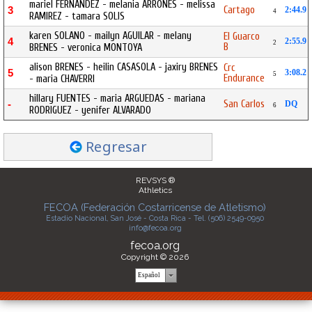
mariel FERNANDEZ - melania ARRONES - melissa
Cartago
3
2:44.9
4
RAMIREZ - tamara SOLIS
karen SOLANO - mailyn AGUILAR - melany
El Guarco
4
2:55.9
2
B
BRENES - veronica MONTOYA
alison BRENES - heilin CASASOLA - jaxiry BRENES
Crc
5
3:08.2
5
Endurance
- maria CHAVERRI
hillary FUENTES - maria ARGUEDAS - mariana
San Carlos
-
DQ
6
RODRIGUEZ - yenifer ALVARADO
Regresar
REVSYS ®
Athletics
FECOA (Federación Costarricense de Atletismo)
Estadio Nacional, San José - Costa Rica - Tel. (506) 2549-0950
info@fecoa.org
fecoa.org
Copyright © 2026