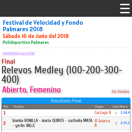
Festival de Velocidad y Fondo
Palmares 2018
Sábado 16 de Junio del 2018
Polideportivo Palmares
16/06/2018 a las 13:00
Final
Relevos Medley (100-200-300-
400)
Abierto, Femenino
Ver Siembra
Resultado Final
Pos
Nombre
Equipo
Carril
Marca
Cartago B
1
2:34.4
1
bianka BONILLA - maria QUIROS - nathalia MATA
El Guarco
2
2:35.1
3
A
- yerlin VALLE