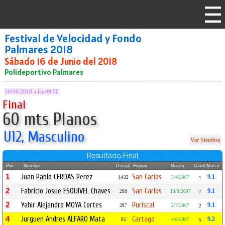
Festival de Velocidad y Fondo
Palmares 2018
Sábado 16 de Junio del 2018
Polideportivo Palmares
16/06/2018 a las 09:50
Final
60 mts Planos
U12, Masculino
Ver Siembra
Resultado Final
Pos
Nombre
Dorsal
Equipo
Nacim.
Carril
Marca
1
Juan Pablo CERDAS Perez
San Carlos
9.1
1432
3/4/2007
1
2
Fabricio Josue ESQUIVEL Chaves
San Carlos
9.1
298
13/9/2007
7
2
Yahir Alejandro MOYA Cortes
Puriscal
9.1
287
2/7/2007
2
4
Jurguen Andres ALFARO Mata
Cartago
9.2
85
4/8/2007
5