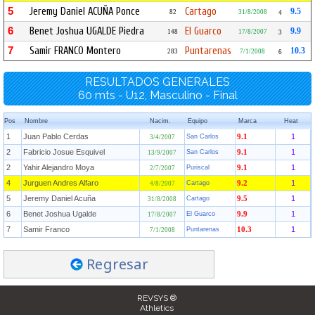
5
Jeremy Daniel ACUÑA Ponce
Cartago
9.5
82
31/8/2008
4
6
Benet Joshua UGALDE Piedra
El Guarco
9.9
148
17/8/2007
3
7
Samir FRANCO Montero
Puntarenas
10.3
283
7/1/2008
6
RESULTADOS GENERALES
60 mts - U12, Masculino - Final
Pos
Nombre
Nacim.
Equipo
Marca
Heat
1
Juan Pablo Cerdas
1
San Carlos
9.1
3/4/2007
2
Fabricio Josue Esquivel
1
San Carlos
9.1
13/9/2007
2
Yahir Alejandro Moya
1
Puriscal
9.1
2/7/2007
4
Jurguen Andres Alfaro
1
Cartago
9.2
4/8/2007
5
Jeremy Daniel Acuña
1
Cartago
9.5
31/8/2008
6
Benet Joshua Ugalde
1
El Guarco
9.9
17/8/2007
7
Samir Franco
1
Puntarenas
10.3
7/1/2008
Regresar
REVSYS ®
Athletics