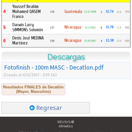
Youssef Ibrahim
4
Mohamed QASEM
Guatemala
11.74
116
21/5/1998
703
5
-0.9
Franco
Darwin Larry
Nicaragua
5
11.78
137
9/2/1992
6
-0.9
695
SIMMONS Solomón
Denis José MEDINA
Nicaragua
6
12.30
139
21/9/1997
4
-0.9
593
Martínez
Descargas
Fotofinish - 100m MASC - Decatlon.pdf
(Creado el 11/12/2017 - 239 Kb)
Resultados FINALES de Decatlón
(Mayor, Masculino)
Regresar
REVSYS ®
Athletics