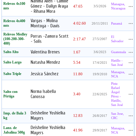
Nahima Allen - Camille
Relevos 4x100
Managua,
Gómez - Dailyn Araya
47.65
3/5/2026
mts
Nicaragua
- Rihana Mora
Vargas - Molina
Relevos 4x400
4:02.60
20/11/2011
Panamá
mts
Montoya - Davis
Relevos Medley
Porras -Zamora Scott
El
(100-200-300-
2:17.47
27/5/2007
- Solís
Salvador
400)
Valentina Brenes
Salto Alto
1.67
3/6/2023
Guatemala
Hatillo -
Natasha Mendez
Salto Largo
5.54
17/4/2021
San José
Managua,
Jessica Sánchez
Salto Triple
11.80
19/9/2010
NCA
Pista
Rafael
Norma Isabella
Salto con
Ángel
3.40
22/6/2025
Pértiga
Canossa
Pérez -
Hatillo,
San José
Deisheline Yoshielka
Imp. de Bala 3
San Jose,
12.83
26/8/2017
kg
Mayers
CRC
Deisheline Yoshielka
Lanz. de
Managua,
41.96
29/9/2017
Jabalina 500g
Mayers
NCA