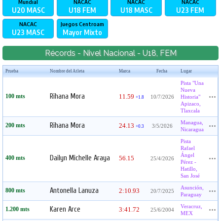
Mundial
NACAC
NACAC
NACAC
U20
MASC
U18
FEM
U18
MASC
U23
FEM
NACAC
Juegos Centroam
U23
MASC
Mayor
Mixto
Récords - Nivel Nacional - U18, FEM
Prueba
Nombre del Atleta
Marca
Fecha
Lugar
Pista "Una
Nueva
Rihana Mora
100 mts
11.59
10/7/2026
Historia"
+1.8
Apizaco,
Tlaxcala
Managua,
Rihana Mora
200 mts
24.13
3/5/2026
+0.3
Nicaragua
Pista
Rafael
Ángel
Dailyn Michelle Araya
400 mts
56.15
25/4/2026
Pérez -
Hatillo,
San José
Asunción,
Antonella Lanuza
800 mts
2:10.93
20/7/2025
Paraguay
Veracruz,
Karen Arce
1.200 mts
3:41.72
25/6/2004
MEX