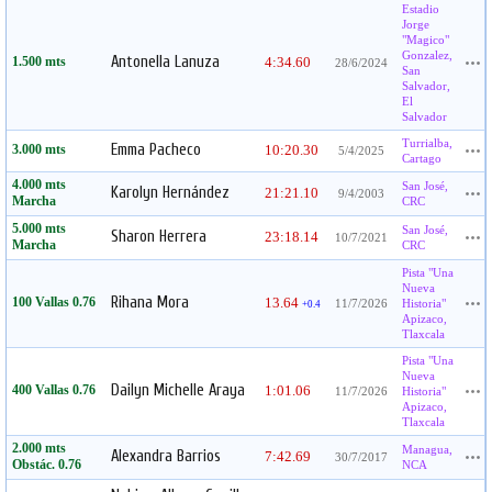
Estadio
Jorge
"Magico"
Gonzalez,
Antonella Lanuza
1.500 mts
4:34.60
28/6/2024
San
Salvador,
El
Salvador
Turrialba,
Emma Pacheco
3.000 mts
10:20.30
5/4/2025
Cartago
4.000 mts
San José,
Karolyn Hernández
21:21.10
9/4/2003
Marcha
CRC
5.000 mts
San José,
Sharon Herrera
23:18.14
10/7/2021
Marcha
CRC
Pista "Una
Nueva
Rihana Mora
100 Vallas 0.76
13.64
11/7/2026
Historia"
+0.4
Apizaco,
Tlaxcala
Pista "Una
Nueva
Dailyn Michelle Araya
400 Vallas 0.76
1:01.06
11/7/2026
Historia"
Apizaco,
Tlaxcala
2.000 mts
Managua,
Alexandra Barrios
7:42.69
30/7/2017
Obstác. 0.76
NCA